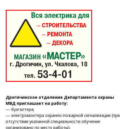
ПОДПИСАТЬСЯ
Редакция "ДВ"
Наша гісторыя
Контакты
Дрогичинское отделение Департамента охраны
Правила использования материалов
МВД приглашает на работу:
— бухгалтера;
Электронные обращения
— электромонтера охранно-пожарной сигнализации (при
отсутствии указанной специальности обучение
организовано по месту работы).