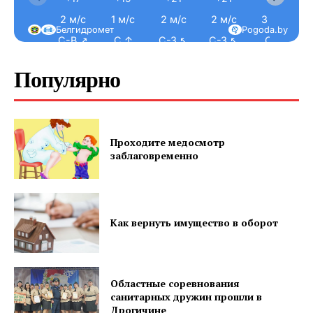
2 м/с
1 м/с
2 м/с
2 м/с
3 м/с
Белгидромет
Pogoda.by
С-В ↗
С ↑
С-З ↖
С-З ↖
С ↑
Популярно
Проходите медосмотр
заблаговременно
Как вернуть имущество в оборот
Областные соревнования
санитарных дружин прошли в
Дрогичине