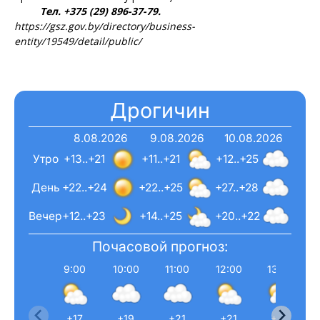
Тел. +375 (29) 896-37-79.
https://gsz.gov.by/directory/business-
entity/19549/detail/public/
Дрогичин
8.08.2026
9.08.2026
10.08.2026
Утро
+13..+21
+11..+21
+12..+25
День
+22..+24
+22..+25
+27..+28
Вечер
+12..+23
+14..+25
+20..+22
Почасовой прогноз:
9:00
10:00
11:00
12:00
13:00
+17
+19
+21
+21
+22