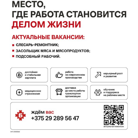
Газета
"Драгічынскі Веснік"