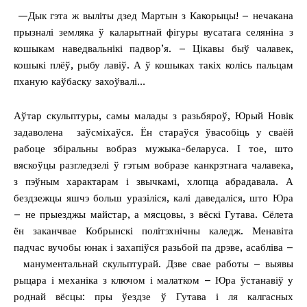
—Дык гэта ж выліты дзед Мартын з Какорыцы! – нечакана
прызналі земляка ў каларытнай фігуры вусатага селяніна з
кошыкам наведвальнікі падвор’я. – Цікавы быў чалавек,
кошыкі плёў, рыбу лавіў. А ў кошыках такіх колісь пальцам
пханую каўбаску захоўвалі…
Аўтар скульптуры, самы малады з разьбяроў, Юрый Новік
задаволена заўсміхаўся. Ён стараўся ўвасобіць у сваёй
рабоце збіральны вобраз мужыка-беларуса. І тое, што
вяскоўцы разгледзелі ў гэтым вобразе канкрэтнага чалавека,
з пэўным характарам і звычкамі, хлопца абрадавала. А
бездзежцы яшчэ больш уразіліся, калі даведаліся, што Юра
– не прыезджы майстар, а мясцовы, з вёскі Гутава. Сёлета
ён заканчвае Кобрынскі політэхнічны каледж. Менавіта
падчас вучобы юнак і захапіўся разьбой па дрэве, асабліва –
манументальнай скульптурай. Дзве свае работы – выявы
рыцара і механіка з ключом і малатком – Юра ўстанавіў у
роднай вёсцы: пры ўездзе ў Гутава і ля калгасных