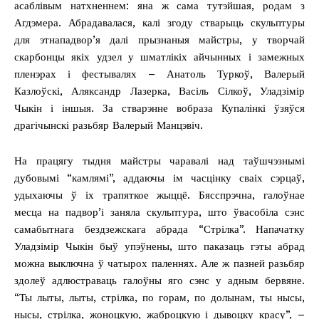
асаблівым натхненнем: яна ж сама тутэйшая, родам з
Агдэмера. Абрадавалася, калі згоду стварыць скульптуры
для этнападвор’я далі прызнаныя майстры, у творчай
скарбонцы якіх удзел у шматлікіх айчынных і замежных
пленэрах і фестывалях – Анатоль Туркоў, Валерый
Казлоўскі, Аляксандр Лазерка, Васіль Сілкоў, Уладзімір
Чыкін і іншыя. За стварэнне вобраза Купалінкі ўзяўся
драгічынскі разьбяр Валерый Манцэвіч.
На працягу тыдня майстры чаравалі над таўшчэзнымі
дубовымі “камлямі”, аддаючы ім часцінку сваіх сэрцаў,
удыхаючы ў іх трапяткое жыццё. Бясспрэчна, галоўнае
месца на падвор’і заняла скульптура, што ўвасобіла сэнс
самабытнага бездзежскага абрада “Стрілка”. Напачатку
Уладзімір Чыкін быў упэўнены, што паказаць гэты абрад
можна выключна ў чатырох паленнях. Але ж пазней разьбяр
здолеў адлюстраваць галоўны яго сэнс у адным бервяне.
“Ты лыты, лыты, стрілка, по горам, по долынам, ты нысы,
нысы, стрілка, жоноцкую, жаброцкую і дывоцку красу”, –