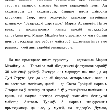
творчага працэсу, уласнае бачанне зададзенай тэмы. Ад
скульптуры да скульптуры, быццам пляла дзівосны
карункавы ўзор, вяла экскурсію дырэктар музейнага
комплексу “Бездзежскі фартушок” Марыя Астаповіч. На яе
вачах з трохметровых, нямых камлёў нараджаўся
сапраўдны цуд. Марыя Міхайлаўна старалася як мага больш
шчыра расказаць пра работу майстроў, аддзячыць ім за тую
разынку, якой яны аздобілі этнападвор’е.
—Да нас прыязджае шмат турыстаў, — адзначыла Марыя
Міхайлаўна. – Толькі за май «Бездзежскі фартушок» зарабіў
39 мільёнаў рублёў. Экскурсійны маршрут пачынаецца ад
Дугі Струве, ідзе да чорнай бярозы, мемарыяльнай калоны
на вясковых могілках, далей – да Свята-Троіцкай царквы.
Літаральна ў пятніцу ля храма быў устаноўлены памінальны
крыж, які падчас пленэра стварыў знакаміты беларускі
майстар Анатоль Туркоў. З царквы экскурсанты
прыязджаюць да нас, у музей, на падвор’е. Думаю,