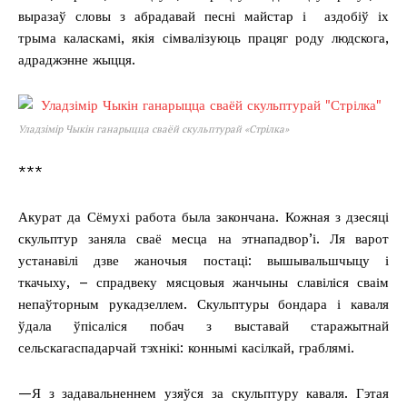
выразаў словы з абрадавай песні майстар і аздобіў іх
трыма каласкамі, якія сімвалізуюць працяг роду людскога,
адраджэнне жыцця.
Уладзімір Чыкін ганарыцца сваёй скульптурай «Стрілка»
***
Акурат да Сёмухі работа была закончана. Кожная з дзесяці
скульптур заняла сваё месца на этнападвор’і. Ля варот
устанавілі дзве жаночыя постаці: вышывальшчыцу і
ткачыху, – спрадвеку мясцовыя жанчыны славіліся сваім
непаўторным рукадзеллем. Скульптуры бондара і каваля
ўдала ўпісаліся побач з выставай старажытнай
сельскагаспадарчай тэхнікі: коннымі касілкай, граблямі.
—Я з задавальненнем узяўся за скульптуру каваля. Гэтая