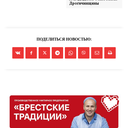
Дрогичинщины
ПОДЕЛИТЬСЯ НОВОСТЬЮ:
Газета
"Драгічынскі Веснік"