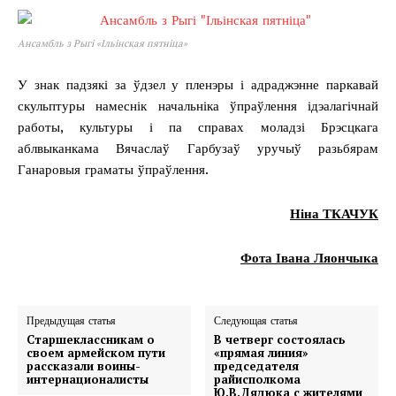
Ансамбль з Рыгі «Ільінская пятніца»
У знак падзякі за ўдзел у пленэры і адраджэнне паркавай
скульптуры намеснік начальніка ўпраўлення ідэалагічнай
работы, культуры і па справах моладзі Брэсцкага
аблвыканкама Вячаслаў Гарбузаў уручыў разьбярам
Ганаровыя граматы ўпраўлення.
Ніна ТКАЧУК
Фота Івана Ляончыка
Предыдущая статья
Следующая статья
Старшеклассникам о
В четверг состоялась
своем армейском пути
«прямая линия»
рассказали воины-
председателя
интернационалисты
райисполкома
Ю.В.Дядюка с жителями