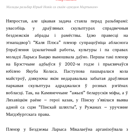
Малады разьбяр Юрый Новік са сваім «дзедам Мартынам»
Няпростая, але цікавая задача стаяла перад разьбярамі:
увасобіць у драўляных скульптурах спрадвечныя
бездзежскія абрады і рамёствы. Ідэю правесці на
этнападвор’і “Каля Плэса” пленэр супрацоўніца абласнога
ўпраўлення ідэалагічнай работы, культуры і па справах
моладзі Ларыса Быцко выношвала даўно. Першы такі пленэр
на Брэстчыне адбыўся ў 2002-м годзе і прысвячаўся
юбілею Якуба Коласа. Паступова пашыралася кола
майстроў, дзякуючы якім недаравальна забытая драўляная
паркавая скульптура адраджалася ў розных рэгіёнах
вобласці. Так, на Камянеччыне “ажылі” беларускія міфы, а ў
Ляхавіцкім раёне – героі казак, у Пінску з’явілася выява
адной са сцэн “Пінскай шляхты”, у Ружанах – уручэнне
Магдэбургскага права.
Пленэр у Бездзежы Ларыса Мікалаеўна арганізоўвала з