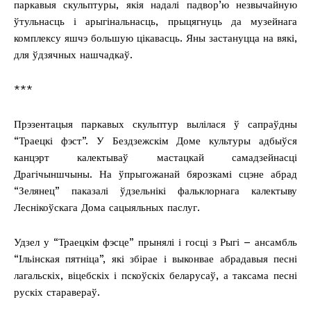
паркавыя скульптуры, якія надалі падвор’ю незвычайную
ўтульнасць і арыгінальнасць, прыцягнуць да музейнага
комплексу яшчэ большую цікавасць. Яны застануцца на вякі,
для ўдзячных нашчадкаў.
***
Прэзентацыя паркавых скульптур вылілася ў сапраўдны
“Траецкі фэст”. У Бездзежскім Доме культуры адбыўся
канцэрт калектываў мастацкай самадзейнасці
Драгічыншчыны. На ўпрыгожанай бярозкамі сцэне абрад
“Зелянец” паказалі ўдзельнікі фальклорнага калектыву
Леснікоўскага Дома сацыяльных паслуг.
Удзел у “Траецкім фэсце” прынялі і госці з Рыгі – ансамбль
“Ільінская пятніца”, які збірае і выконвае абрадавыя песні
лагальскіх, віцебскіх і пскоўскіх беларусаў, а таксама песні
рускіх старавераў.