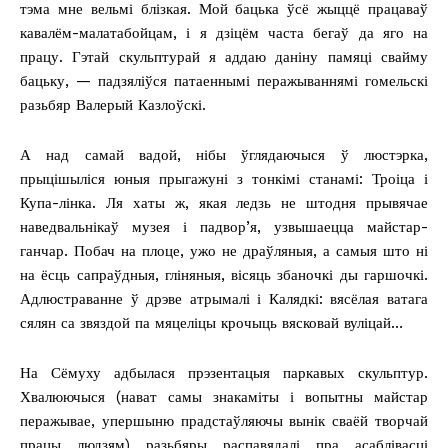
тэма мне вельмі блізкая. Мой бацька ўсё жыццё працаваў
кавалём-малатабойцам, і я дзіцём часта бегаў да яго на
працу. Гэтай скульптурай я аддаю даніну памяці свайму
бацьку, — падзяліўся патаеннымі перажываннямі гомельскі
разьбяр Валерый Казлоўскі.
А над самай вадой, нібы ўглядаючыся ў люстэрка,
прыцішыліся юныя прыгажуні з тонкімі станамі: Троіца і
Купа-лінка. Ля хаты ж, якая ледзь не штодня прывячае
наведвальнікаў музея і падвор’я, узвышаецца майстар-
ганчар. Побач на плоце, ужо не драўляныя, а самыя што ні
на ёсць сапраўдныя, гліняныя, вісяць збаночкі ды гаршочкі.
Адлюстраванне ў дрэве атрымалі і Калядкі: вясёлая ватага
сялян са звяздой па мяцеліцы крочыць вясковай вуліцай…
На Сёмуху адбылася прэзентацыя паркавых скульптур.
Хвалюючыся (нават самы знакаміты і вопытны майстар
перажывае, упершыню прадстаўляючы вынік сваёй творчай
працы людзям) разьбяры распавядалі пра асаблівасці