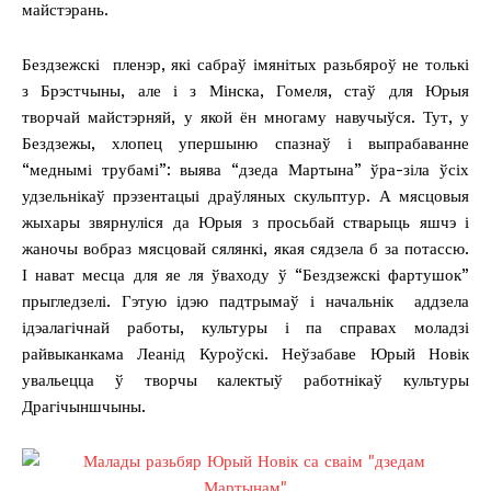
майстэрань.
Бездзежскі пленэр, які сабраў імянітых разьбяроў не толькі
з Брэстчыны, але і з Мінска, Гомеля, стаў для Юрыя
творчай майстэрняй, у якой ён многаму навучыўся. Тут, у
Бездзежы, хлопец упершыню спазнаў і выпрабаванне
“меднымі трубамі”: выява “дзеда Мартына” ўра-зіла ўсіх
удзельнікаў прэзентацыі драўляных скульптур. А мясцовыя
жыхары звярнуліся да Юрыя з просьбай стварыць яшчэ і
жаночы вобраз мясцовай сялянкі, якая сядзела б за потассю.
І нават месца для яе ля ўваходу ў “Бездзежскі фартушок”
прыгледзелі. Гэтую ідэю падтрымаў і начальнік аддзела
ідэалагічнай работы, культуры і па справах моладзі
райвыканкама Леанід Куроўскі. Неўзабаве Юрый Новік
увальецца ў творчы калектыў работнікаў культуры
Драгічыншчыны.