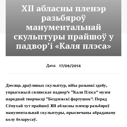
ХII абласны пленэр
разьбяроў
манументальнай
скульптуры прайшоў у
падвор’і «Каля плэса»
17/06/2014
Дата:
Дзесяць драўляных скульптур, нібы разынкі здобу,
упрыгожылі сялянскае падвор’е “Каля Плэса” музея
народнай творчасці “Бездзежскі фартушок”. Перад
Сёмухай тут прайшоў XII абласны пленэр разьбяроў
манументальнай скульптуры, прысвечаны абрадаваму
колу беларусаў.