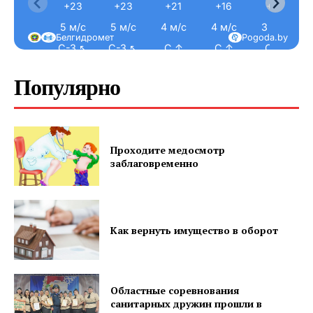
+23
+23
+21
+16
+15
5 м/с
5 м/с
4 м/с
4 м/с
3 м/с
Белгидромет
Pogoda.by
С-З ↖
С-З ↖
С ↑
С ↑
С ↑
Популярно
Проходите медосмотр
заблаговременно
Как вернуть имущество в оборот
Областные соревнования
санитарных дружин прошли в