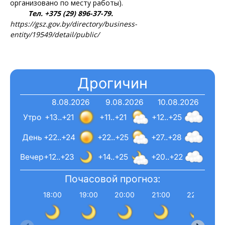
организовано по месту работы).
Тел. +375 (29) 896-37-79.
https://gsz.gov.by/directory/business-
entity/19549/detail/public/
Дрогичин
8.08.2026
9.08.2026
10.08.2026
Утро
+13..+21
+11..+21
+12..+25
День
+22..+24
+22..+25
+27..+28
Вечер
+12..+23
+14..+25
+20..+22
Почасовой прогноз:
18:00
19:00
20:00
21:00
22:00