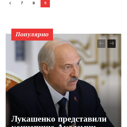
7
8
9
Популярно
Газета
"Драгічынскі Веснік"
ПОДПИСАТЬСЯ
Лукашенко представили