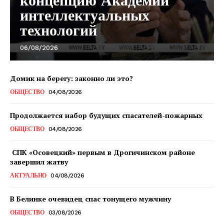
концепцию Академии
интеллектуальных
Редакция "ДВ"
технологий
06/08/2026
Наша гісторыя
Контакты
Домик на берегу: законно ли это?
Правила использования материалов
ОБЩЕСТВО
04/08/2026
Электронные обращения
Продолжается набор будущих спасателей-пожарных
ОБЩЕСТВО
04/08/2026
СПК «Осовецкий» первым в Дрогичинском районе
завершил жатву
АКТУАЛЬНО
04/08/2026
В Белинке очевидец спас тонущего мужчину
ОБЩЕСТВО
03/08/2026