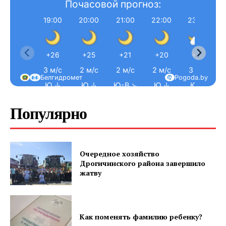
Почасовой прогноз:
19:00
20:00
21:00
22:00
23:00
+26
+25
+21
+20
+19
3 м/с
2 м/с
2 м/с
2 м/с
3 м/с
Белгидромет
Pogoda.by
Ю ↓
Ю ↓
Ю-В ↘
Ю ↓
Ю ↓
Газета
Популярно
"Драгічынскі Веснік"
Очередное хозяйство
Дрогичинского района завершило
жатву
ПОДПИСАТЬСЯ
Как поменять фамилию ребенку?