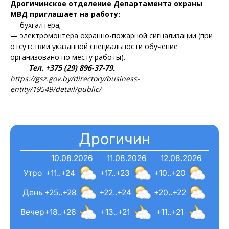
Дрогичинское отделение Департамента охраны
МВД приглашает на работу:
— бухгалтера;
— электромонтера охранно-пожарной сигнализации (при
отсутствии указанной специальности обучение
организовано по месту работы).
Тел. +375 (29) 896-37-79.
https://gsz.gov.by/directory/business-
entity/19549/detail/public/
Дрогичин
10.08.2026
11.08.2026
12.08.2026
Утро
+11..+24
+17..+23
+10..+20
День
+25..+28
+22..+24
+20..+22
Вечер
+18..+26
+13..+21
+11..+21