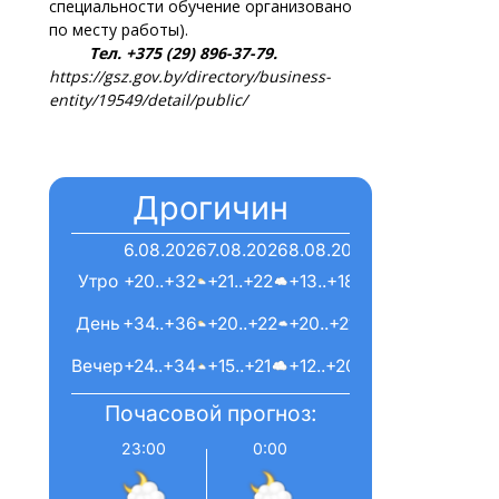
специальности обучение организовано
по месту работы).
Тел. +375 (29) 896-37-79.
https://gsz.gov.by/directory/business-
entity/19549/detail/public/
Дрогичин
6.08.2026
7.08.2026
8.08.2026
Утро
+20..+32
+21..+22
+13..+18
День
+34..+36
+20..+22
+20..+21
Вечер
+24..+34
+15..+21
+12..+20
Почасовой прогноз:
23:00
0:00
1:00
2:00