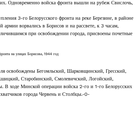
 их. Одновременно войска фронта вышли на рубеж Свислочь,
Контакты
Правила использования материалов
пления 3-го Белорусского фронта на реке Березине, в районе
Электронные обращения
 армии ворвались в Борисов и на рассвете, к 3 часам,
ТЬСЯ
отличившимся при освобождении города, присвоены почетные
фронта на улицах Борисова, 1944 год
июля освобождены Бегомльский, Шарковщинский, Гресский,
кшицкий, Старобинский, Смолевичский, Логойский,
. В ходе Минской операции войска 2-го и 1-го Белорусских
хватчиков города Червень и Столбцы.-0-