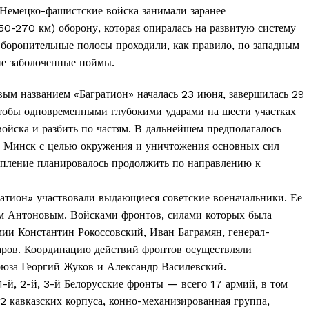
 Немецко-фашистские войска занимали заранее
0-270 км) оборону, которая опиралась на развитую систему
боронительные полосы проходили, как правило, по западным
е заболоченные поймы.
овым названием «Багратион» началась 23 июня, завершилась 29
 чтобы одновременными глубокими ударами на шести участках
войска и разбить по частям. В дальнейшем предполагалось
а Минск с целью окружения и уничтожения основных сил
тупление планировалось продолжить по направлению к
атион» участвовали выдающиеся советские военачальники. Ее
ем Антоновым. Войсками фронтов, силами которых была
мии Константин Рокоссовский, Иван Баграмян, генерал-
аров. Координацию действий фронтов осуществляли
юза Георгий Жуков и Александр Василевский.
-й, 2-й, 3-й Белорусские фронты — всего 17 армий, в том
 2 кавказских корпуса, конно-механизированная группа,