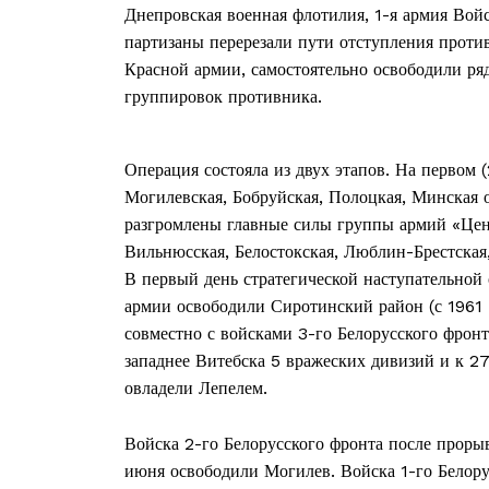
Днепровская военная флотилия, 1-я армия Войс
партизаны перерезали пути отступления проти
Красной армии, самостоятельно освободили ря
группировок противника.
Операция состояла из двух этапов. На первом
Могилевская, Бобруйская, Полоцкая, Минская о
разгромлены главные силы группы армий «Цент
Вильнюсская, Белостокская, Люблин-Брестская
В первый день стратегической наступательной
армии освободили Сиротинский район (с 1961
совместно с войсками 3-го Белорусского фрон
западнее Витебска 5 вражеских дивизий и к 2
Газе
овладели Лепелем.
"Драгічынск
Войска 2-го Белорусского фронта после проры
июня освободили Могилев. Войска 1-го Белор