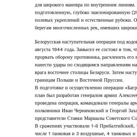
для широкого маневра по внутренним линиям.
подготовленную, глубоко эшелонированную (25
полевых укреплений и естественные рубежи. О
берегам многочисленных рек, имевших широки
Белорусская наступательная операция под код
августа 1944 года. Замысел ее состоял в том,
прорвать оборону противника, расчленить его 
нанести удары по сходящимся направлениям н
врага восточнее столицы Беларуси. Затем нас
границам Польши и Восточной Пруссии.
В подготовке и осуществлении операции «Багр
план был разработан генералом армии Алексе
проведена операция, командовали генералы ар
полковники Иван Черняховский и Георгий Зах
представители Ставки Маршалы Советского Со
В сражениях участвовали 1-й Прибалтийский, 1
числе 1 танковая и 3 воздушные, 4 танковых и