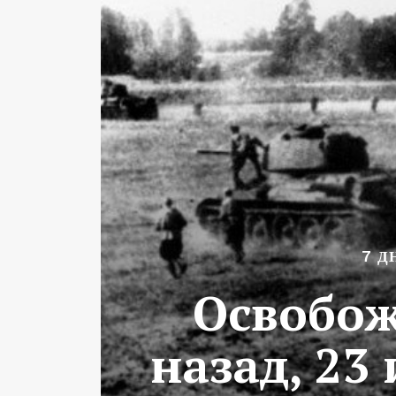
7 Д
Освобож
назад, 23