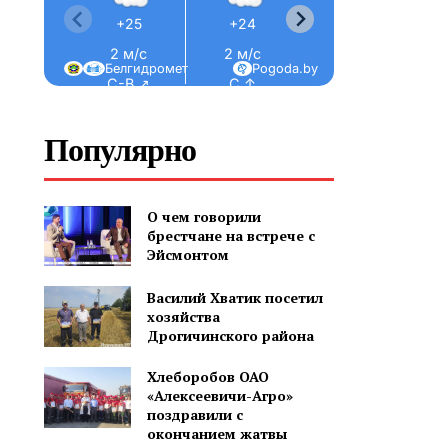
+25
+24
+23
+23
2 м/с
2 м/с
3 м/с
3 м/с
2
Белгидромет
Pogoda.by
С-В ↗
С ↑
З ←
С ↑
Популярно
О чем говорили
брестчане на встрече с
Эйсмонтом
Василий Хватик посетил
хозяйства
Дрогичинского района
Хлеборобов ОАО
«Алексеевичи-Агро»
поздравили с
окончанием жатвы