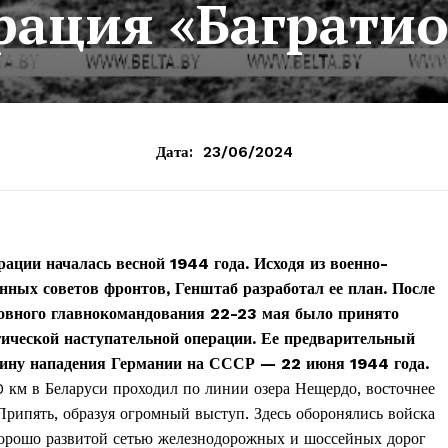
рация «Баграти
Дата:
23/06/2024
ации началась весной 1944 года. Исходя из военно-
нных советов фронтов, Генштаб разработал ее план. После
ховного главнокомандования 22-23 мая было принято
гической наступательной операции. Ее предварительный
щину нападения Германии на СССР — 22 июня 1944 года.
 км в Беларуси проходил по линии озера Нещердо, восточнее
Припять, образуя огромный выступ. Здесь оборонялись войска
хорошо развитой сетью железнодорожных и шоссейных дорог