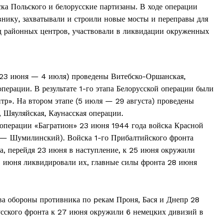
ка Польского и белорусские партизаны. В ходе операции
внику, захватывали и строили новые мосты и переправы для
д районных центров, участвовали в ликвидации окруженных
 (23 июня — 4 июля) проведены Витебско-Оршанская,
перации. В результате 1-го этапа Белорусской операции были
р». На втором этапе (5 июля — 29 августа) проведены
, Шяуляйская, Каунасская операции.
 операции «Багратион» 23 июня 1944 года войска Красной
 — Шумилинский). Войска 1-го Прибалтийского фронта
та, перейдя 23 июня в наступление, к 25 июня окружили
7 июня ликвидировали их, главные силы фронта 28 июня
та
і Веснік"
Редакция "ДВ"
ва обороны противника по pекам Проня, Бася и Днепр 28
Наша гісторыя
усского фронта к 27 июня окружили 6 немецких дивизий в