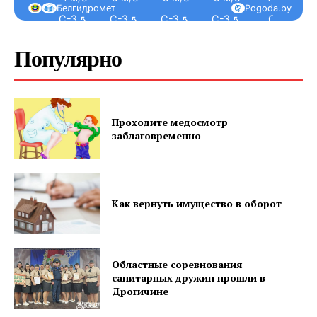
Белгидромет
Pogoda.by
С-З ↖
С-З ↖
С-З ↖
С-З ↖
С ↑
Популярно
ПОДПИСАТЬСЯ
Проходите медосмотр
заблаговременно
Редакция "ДВ"
Наша гісторыя
Как вернуть имущество в оборот
Контакты
Правила использования материалов
Электронные обращения
Областные соревнования
санитарных дружин прошли в
Дрогичине