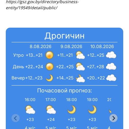
https://gsz.gov.by/directory/business-
entity/19549/detail/public/
Дрогичин
8.08.2026
9.08.2026
10.08.2026
Утро
+13..+21
+11..+21
+12..+25
День
+22..+24
+22..+25
+27..+28
Вечер
+12..+23
+14..+25
+20..+22
Почасовой прогноз:
16:00
17:00
18:00
19:00
20:00
Газета
"Драгічынскі Веснік"
+23
+24
+23
+23
+21
4 м/с
5 м/с
5 м/с
5 м/с
4 м/с