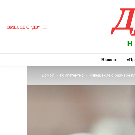
Д
ВМЕСТЕ С "ДВ"
Н
Новости
«Пр
Домой
Компетентно
Извещение о размере пл