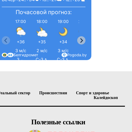
Почасовой прогноз:
17:00
18:00
19:00
20:00
21:00
22:0
+36
+35
+34
+31
+28
+26
3 м/с
2 м/с
3 м/с
2 м/с
2 м/с
2 м/
Белгидромет
Pogoda.by
З ←
С-З ↖
С-З ↖
С ↑
С ↑
С-В 
Реальный сектор
Происшествия
Спорт и здоровье
Калейдоскоп
Полезные ссылки