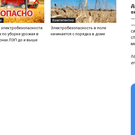
Д
о
—
о
Компетентно
—
 электробезопасности
Электробезопасность в поле
с
х по уборке урожая в
начинается с порядка в доме
с
онах ЛЭП до и выше
м
Т
ht
en