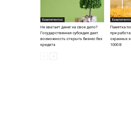
Компетентно
Компетентн
Не хватает денег на свое дело?
Памятка по
Государственная субсидия дает
при работа
возможность открыть бизнес без
охранных з
кредита
1000 В