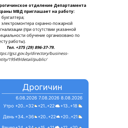
рогичинское отделение Департамента
храны МВД приглашает на работу:
 бухгалтера;
 электромонтера охранно-пожарной
игнализации (при отсутствии указанной
пециальности обучение организовано по
есту работы).
ел. +375 (29) 896-37-79.
tps://gsz.gov.by/directory/business-
tity/19549/detail/public/
Дрогичин
6.08.2026
7.08.2026
8.08.2026
Утро
+20..+32
+21..+22
+13..+18
День
+34..+36
+20..+22
+20..+21
Вечер
+24..+34
+15..+21
+12..+20