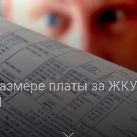
размере платы за ЖК
l