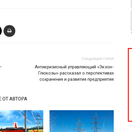
та
і Веснік"
Редакция "ДВ"
Наша гісторыя
Следующая статья
Контакты
—
Антикризисный управляющий «Экзон-
Правила использования материалов
Глюкозы» рассказал о перспективах
Электронные обращения
сохранения и развития предприятия
ТЬСЯ
 ОТ АВТОРА