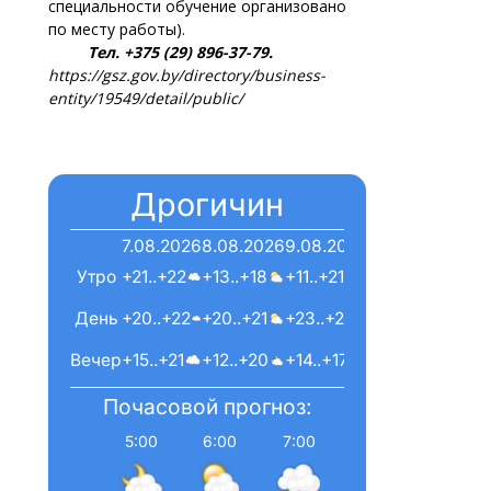
специальности обучение организовано
по месту работы).
Тел. +375 (29) 896-37-79.
https://gsz.gov.by/directory/business-
entity/19549/detail/public/
Дрогичин
7.08.2026
8.08.2026
9.08.2026
Утро
+21..+22
+13..+18
+11..+21
День
+20..+22
+20..+21
+23..+23
Вечер
+15..+21
+12..+20
+14..+17
Почасовой прогноз:
5:00
6:00
7:00
8:00
9:00