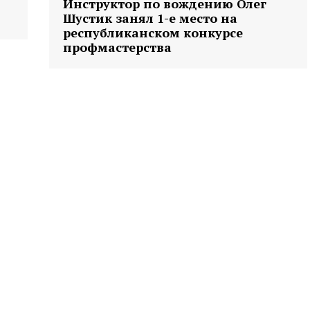
Инструктор по вождению Олег
Шустик занял 1-е место на
республиканском конкурсе
профмастерства
та
і Веснік"
Редакция "ДВ"
Наша гісторыя