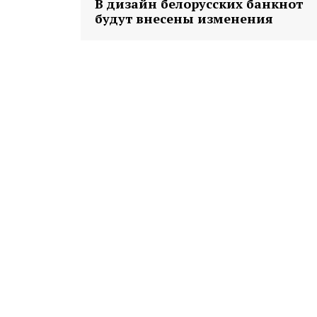
В дизайн белорусских банкнот
будут внесены изменения
Газе
"Драгічынск