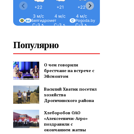
+22
+21
+22
+21
+21
3 м/с
4 м/с
4 м/с
4 м/с
2 м/с
Белгидромет
Pogoda.by
С-З ↖
С-З ↖
С-З ↖
С-З ↖
З ←
Популярно
О чем говорили
брестчане на встрече с
Эйсмонтом
Василий Хватик посетил
хозяйства
Дрогичинского района
Хлеборобов ОАО
«Алексеевичи-Агро»
поздравили с
окончанием жатвы