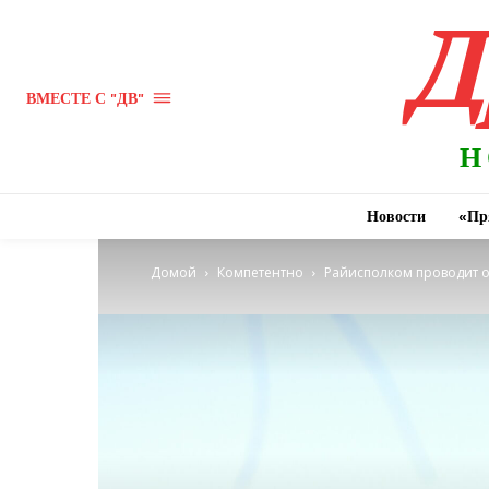
Д
ВМЕСТЕ С "ДВ"
Н
Новости
«Пр
Домой
Компетентно
Райисполком проводит 