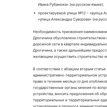
Ивана Рубанюка» (на русском языке);
проектируемой улице №12 – «вулiца Ал
«улица Александра Суворова» (на русс
Необходимость присвоения наименовани
Дрогичина обусловлена строительством 
дорожной сети в квартале индивидуально
Дрогичина, а также дальнейшим предост
желающим осуществить строительство ин
Газе
"Драгічынск
В соответствии с абзацем вторым статьи
административно-территориальном устр
право в течение месяца со дня опублико
государственные органы мнения по вопр
устройства, вносить предложения об обр
территориальных и территориальных един
установлении и переносе административ