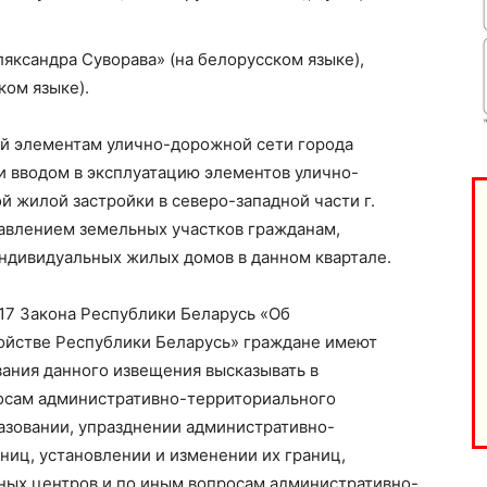
яксандра Суворава» (на белорусском языке),
ком языке).
й элементам улично-дорожной сети города
и вводом в эксплуатацию элементов улично-
й жилой застройки в северо-западной части г.
авлением земельных участков гражданам,
дивидуальных жилых домов в данном квартале.
та
і Веснік"
Редакция "ДВ"
 17 Закона Республики Беларусь «Об
ойстве Республики Беларусь» граждане имеют
Наша гісторыя
вания данного извещения высказывать в
Контакты
осам административно-территориального
азовании, упразднении административно-
Правила использования материалов
иц, установлении и изменении их границ,
Электронные обращения
ных центров и по иным вопросам административно-