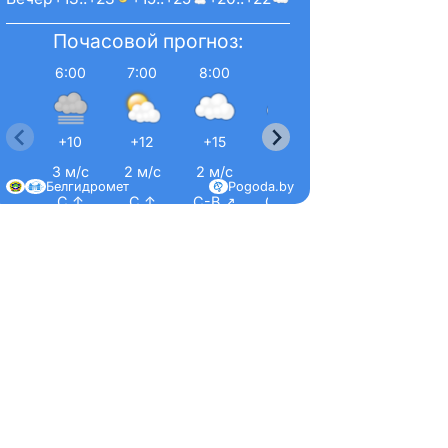
Почасовой прогноз:
6:00
7:00
8:00
9:00
10:00
11:00
+10
+12
+15
+18
+19
+20
3 м/с
2 м/с
2 м/с
2 м/с
1 м/с
1 м/с
Белгидромет
Pogoda.by
С ↑
С ↑
С-В ↗
С-В ↗
С-В ↗
С-З 