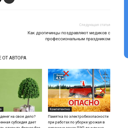
Следующая статья
Как дрогичинцы поздравляют медиков с
профессиональным праздником
 ОТ АВТОРА
о
Компетентно
 денег на свое дело?
Памятка по электробезопасности
енная субсидия дает
при работах по уборке урожая в
ь открыть бизнес без
охранных зонах ЛЭП до и выше