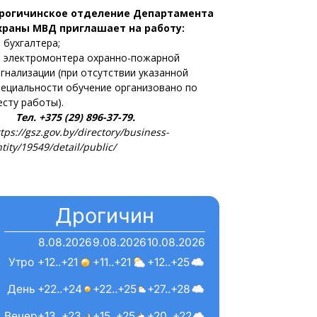
рогичинское отделение Департамента
храны МВД приглашает на работу:
 бухгалтера;
 электромонтера охранно-пожарной
игнализации (при отсутствии указанной
пециальности обучение организовано по
есту работы).
ел. +375 (29) 896-37-79.
tps://gsz.gov.by/directory/business-
tity/19549/detail/public/
Дрогичин
8.08.2026
9.08.2026
10.08.2026
Утро
+12..+21
+11..+21
+12..+25
День
+22..+24
+22..+25
+27..+28
Вечер
+13..+23
+15..+25
+20..+22