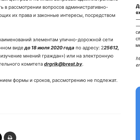
ТЬСЯ
Д
ть в рассмотрении вопросов административно-
о
ющих их права и законные интересы, посредством
—
—
с
с
 наименований элементам улично-дорожной сети
м
нном виде
до 18 июля 2020 года
по адресу: 2
25612,
Т
«изучение мнений граждан») или на электронную
ht
тельного комитета
drgrik@brest.by
.
en
нием формы и сроков, рассмотрению не подлежат.