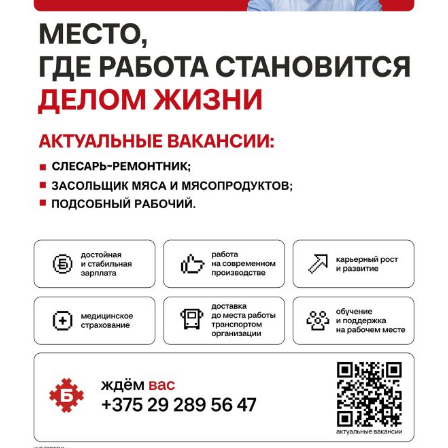
Газета
"Драгічынскі Веснік"