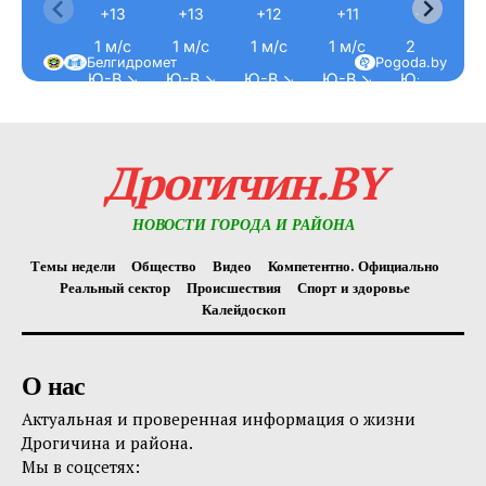
+13
+13
+12
+11
+11
1 м/с
1 м/с
1 м/с
1 м/с
2 м/с
Белгидромет
Pogoda.by
Ю-В ↘
Ю-В ↘
Ю-В ↘
Ю-В ↘
Ю-В ↘
Дрогичин.BY
НОВОСТИ ГОРОДА И РАЙОНА
Темы недели
Общество
Видео
Компетентно. Официально
Реальный сектор
Происшествия
Спорт и здоровье
Калейдоскоп
О нас
Актуальная и проверенная информация о жизни
Дрогичина и района.
Мы в соцсетях: