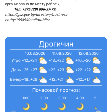
организовано по месту работы).
Тел. +375 (29) 896-37-79.
https://gsz.gov.by/directory/business-
entity/19549/detail/public/
Дрогичин
10.08.2026
11.08.2026
12.08.2026
Утро
+12..+24
+18..+22
+10..+20
День
+25..+27
+22..+23
+22..+22
Вечер
+18..+26
+12..+21
+12..+17
Почасовой прогноз:
1:00
2:00
3:00
4:00
5:00