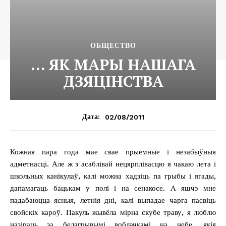
ОБЩЕСТВО
… ЯК МАРЫ НАШАГА
ДЗЯЦІНСТВА
02/08/2011
Дата:
Кожная пара года мае свае прыемные і незабыўныя
адметнасці. Але ж з асаблівай нецярплівасцю я чакаю лета і
школьных канікулаў, калі можна хадзіць па грыбы і ягады,
дапамагаць бацькам у полі і на сенакосе. А яшчэ мне
падабаюцца ясныя, летнія дні, калі выпадае чарга пасвіць
свойскіх кароў. Пакуль жывёла мірна скубе траву, я люблю
назіраць за белагрывымі воблачкамі на небе, якія