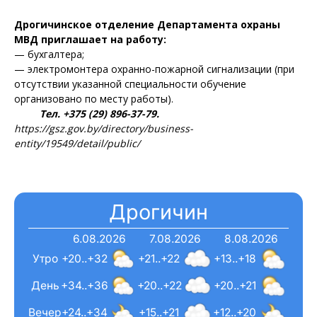
Дрогичинское отделение Департамента охраны
МВД приглашает на работу:
— бухгалтера;
— электромонтера охранно-пожарной сигнализации (при
отсутствии указанной специальности обучение
организовано по месту работы).
Тел. +375 (29) 896-37-79.
https://gsz.gov.by/directory/business-
entity/19549/detail/public/
Дрогичин
6.08.2026
7.08.2026
8.08.2026
Утро
+20..+32
+21..+22
+13..+18
День
+34..+36
+20..+22
+20..+21
Вечер
+24..+34
+15..+21
+12..+20