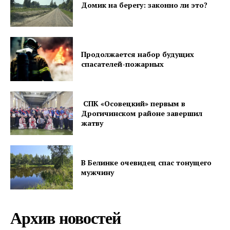
Газета
Домик на берегу: законно ли это?
"Драгічынскі Веснік"
Продолжается набор будущих
спасателей-пожарных
ПОДПИСАТЬСЯ
СПК «Осовецкий» первым в
Дрогичинском районе завершил
жатву
Редакция "ДВ"
В Белинке очевидец спас тонущего
мужчину
Наша гісторыя
Контакты
Правила использования материалов
Архив новостей
Электронные обращения