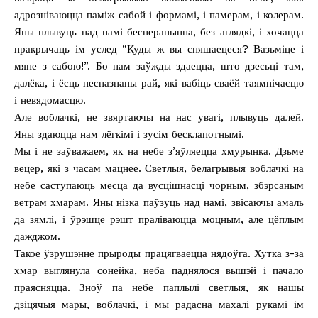
адрозніваюцца паміж сабой і формамі, і памерам, і колерам.
Яны плывуць над намі бесперапынна, без аглядкі, і хочацца
пракрычаць ім услед “Куды ж вы спяшаецеся? Вазьміце і
мяне з сабою!”. Бо нам заўжды здаецца, што дзесьці там,
далёка, і ёсць неспазнаны рай, які вабіць сваёй таямнічасцю
і невядомасцю.
Але воблачкі, не звяртаючы на нас увагі, плывуць далей.
Яны здаюцца нам лёгкімі і зусім бесклапотнымі.
Мы і не заўважаем, як на небе з’яўляецца хмурынка. Дзьме
вецер, які з часам мацнее. Светлыя, белагрывыя воблачкі на
небе саступаюць месца да вусцішнасці чорным, збэрсаным
ветрам хмарам. Яны нізка паўзуць над намі, звісаючы амаль
да зямлі, і ўрэшце рэшт праліваюцца моцным, але цёплым
дажджом.
Такое ўзрушэнне прыроды працягваецца нядоўга. Хутка з-за
хмар выглянула сонейка, неба паднялося вышэй і пачало
праясняцца. Зноў па небе паплылі светлыя, як нашы
дзіцячыя мары, воблачкі, і мы радасна махалі рукамі ім