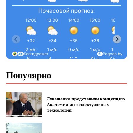
Почасовой прогноз:
12:00
13:00
14:00
15:00
16:00
+32
+34
+35
+36
+36
2 м/с
1 м/с
0 м/с
1 м/с
1 м/с
Белгидромет
Pogoda.by
В →
В →
С ↑
Ю ↓
Ю-З ↙
Популярно
Лукашенко представили концепцию
Академии интеллектуальных
технологий