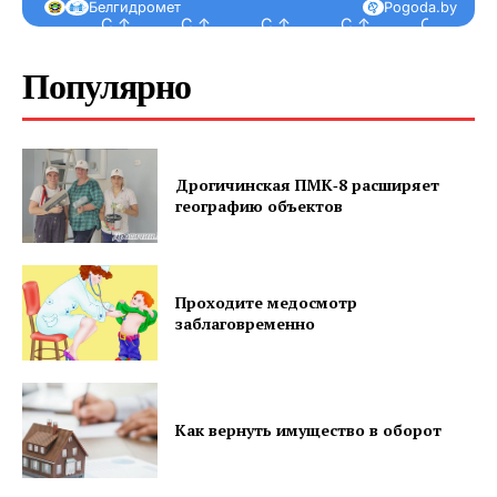
Белгидромет
Pogoda.by
С ↑
С ↑
С ↑
С ↑
С ↑
Наша гісторыя
Контакты
Популярно
Правила использования материалов
Электронные обращения
Дрогичинская ПМК‑8 расширяет
географию объектов
Проходите медосмотр
заблаговременно
Как вернуть имущество в оборот