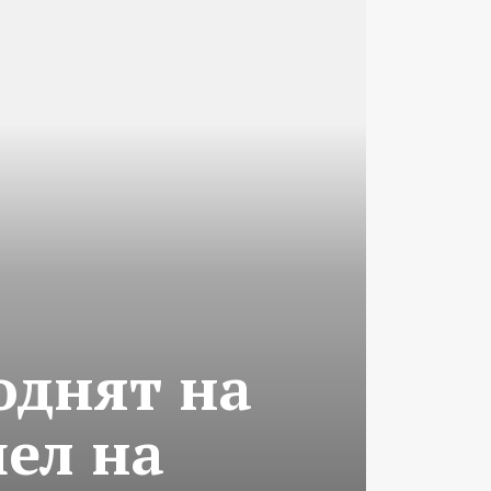
однят на
ел на