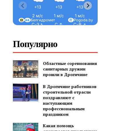
+13
+13
+13
+14
+16
2 м/с
1 м/с
1 м/с
2 м/с
1 м/с
Белгидромет
Pogoda.by
С-З ↖
С ↑
С-В ↗
С ↑
С-В ↗
Популярно
Областные соревнования
санитарных дружин
прошли в Дрогичине
В Дрогичине работников
строительной отрасли
поздравляют с
наступающим
профессиональным
праздником
Какая помощь