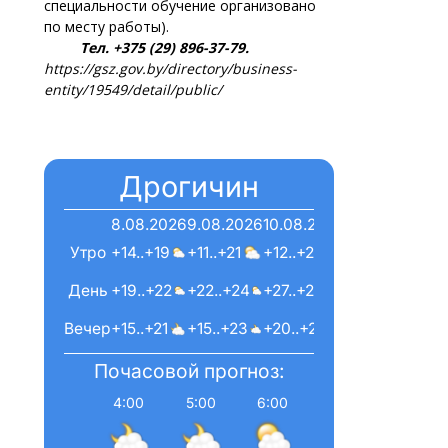
специальности обучение организовано
по месту работы).
Тел. +375 (29) 896-37-79.
https://gsz.gov.by/directory/business-
entity/19549/detail/public/
Дрогичин
8.08.2026
9.08.2026
10.08.2026
Утро
+14..+19
+11..+21
+12..+25
День
+19..+22
+22..+24
+27..+28
Вечер
+15..+21
+15..+23
+20..+22
Почасовой прогноз:
4:00
5:00
6:00
7:00
8:00