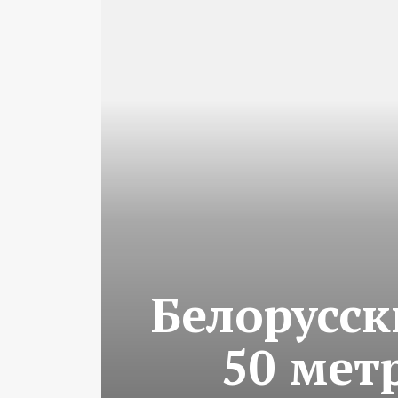
Белорусс
50 мет