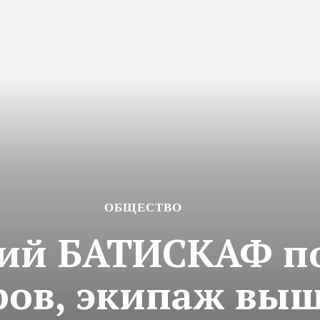
ОБЩЕСТВО
кий БАТИСКАФ п
ров, экипаж выш