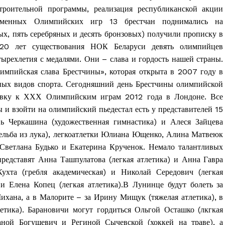
троительной программы, реализация республиканской акции
ременных Олимпийских игр 13 брестчан поднимались на
ых, пять серебряных и десять бронзовых) получили прописку в
 20 лет существования НОК Беларуси девять олимпийцев
тырехлетия с медалями. Они – слава и гордость нашей страны.
мпийская слава Брестчины», которая открыта в 2007 году в
дных видов спорта. Сегодняшний день Брестчины олимпийской
товку к ХХХ Олимпийским играм 2012 года в Лондоне. Все
 и взойти на олимпийский пьедестал есть у представителей 15
 Черкашина (художественная гимнастика) и Алеся Зайцева
рельба из лука), легкоатлетки Юлиана Ющенко, Алина Матвеюк
Светлана Будько и Екатерина Крученок. Немало талантливых
редставят Анна Ташпулатова (легкая атлетика) и Анна Гавра
та
Кухта (гребля академическая) и Николай Середович (легкая
і Веснік"
 Елена Копец (легкая атлетика).В Лунинце будут болеть за
Редакция "ДВ"
ихана, а в Малорите – за Ирину Мищук (тяжелая атлетика), в
тика). Барановичи могут гордиться Ольгой Осташко (лкгкая
Наша гісторыя
аной Богушевич и Региной Сычевской (хоккей на траве), а