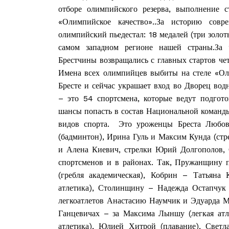
отборе олимпийского резерва, выполнение с
«Олимпийское качество»..За историю сов
олимпийский пьедестал: 18 медалей (три золот
самом западном регионе нашей страны.За
Брестчины возвращались с главных стартов че
Имена всех олимпийцев выбиты на стеле «Оли
Бресте и сейчас украшает вход во Дворец во
– это 54 спортсмена, которые ведут подго
шансы попасть в состав Национальной команды
видов спорта. Это уроженцы Бреста Любовь
(бадминтон), Ирина Гуль и Максим Кунда (ст
и Алена Киевич, стрелки Юрий Долгополов, 
спортсменов и в районах. Так, Пружанщину п
Газе
(гребля академическая), Кобрин – Татьяна 
"Драгічынск
атлетика), Столинщину – Надежда Остапчук и
легкоатлетов Анастасию Наумчик и Эдуарда М
Ганцевичах – за Максима Лыншу (легкая атле
атлетика), Юлией Хитрой (плавание), Светл