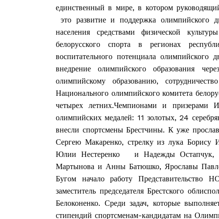
единственный в мире, в котором руководящи
это развитие и поддержка олимпийского д
населения средствами физической культу
белорусского спорта в регионах республ
воспитательного потенциала олимпийского 
внедрение олимпийского образования чере
олимпийскому образованию, сотрудничест
Национального олимпийского комитета белору
четырех летних.Чемпионами и призерами И
олимпийских медалей: 11 золотых, 24 серебр
внесли спортсмены Брестчины. К уже прослав
Сергею Макаренко, стрелку из лука Борису И
Юлии Нестеренко и Надежды Остапчук, На
Мартынова и Анны Батюшко, Ярославы Павло
Бугом начало работу Представительство НО
заместитель председателя Брестского обли
Белоконенко. Среди задач, которые выполняе
стипендий спортсменам-кандидатам на Олимпи