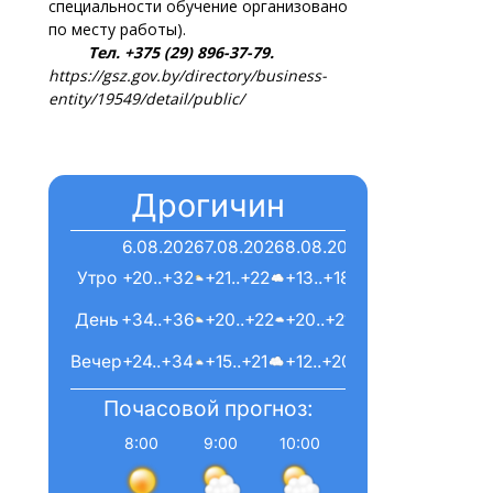
специальности обучение организовано
по месту работы).
Тел. +375 (29) 896-37-79.
https://gsz.gov.by/directory/business-
entity/19549/detail/public/
Дрогичин
6.08.2026
7.08.2026
8.08.2026
Утро
+20..+32
+21..+22
+13..+18
День
+34..+36
+20..+22
+20..+21
Вечер
+24..+34
+15..+21
+12..+20
Почасовой прогноз:
8:00
9:00
10:00
11:00
12:00