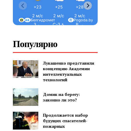
+23
+25
+28
+30
+32
2 м/с
2 м/с
2 м/с
2 м/с
2 м/с
Белгидромет
Pogoda.by
З ←
С-З ↖
В →
В →
В →
Популярно
Лукашенко представили
концепцию Академии
интеллектуальных
технологий
Домик на берегу:
законно ли это?
Продолжается набор
будущих спасателей-
пожарных