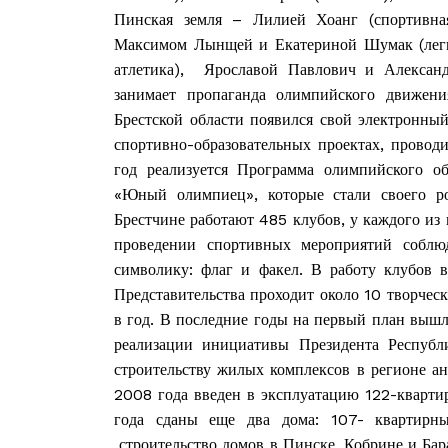
Пинская земля – Лилией Хоанг (спортивна
Максимом Лынщей и Екатериной Шумак (легк
атлетика), Ярославой Павлович и Александ
занимает пропаганда олимпийского движен
ПОДПИСА
Брестской области появился свой электронный
спортивно-образовательных проектах, провод
год реализуется Программа олимпийского об
«Юный олимпиец», которые стали своего р
Брестчине работают 485 клубов, у каждого из 
проведении спортивных мероприятий соблю
символику: флаг и факел. В работу клубов 
Представительства проходит около 10 творчес
в год. В последние годы на первый план выш
реализации инициативы Президента Республ
строительству жилых комплексов в регионе а
2008 года введен в эксплуатацию 122-кварти
года сданы еще два дома: 107- квартирн
строительство домов в Пинске, Кобрине и Ба