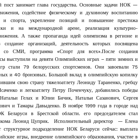
й пост занимает глава государства. Основные задачи НОК —
вижения, содействие физическому и духовному воспитанию
ры и спорта, укрепление позиций и повышение престижа
ики и на международной арене, реализация культурно-
движения. А также пропаганда идей олимпизма в регионе и
з создание организаций, деятельность которых посвящена
во со СМИ, программа «Спорт для всех».После создания
сы выступили на девяти Олимпийских играх – пяти зимних и
гр стали 79 белорусских спортсменов. Они завоевали 75
яных и 40 бронзовых. Большой вклад в олимпийскую копилку
ившим свою страну тяжелоатлету Леониду Тараненко, гребцу
саченко и легкоатлету Петру Поченчуку, добавились победы
тальи Гелах и Юлии Бичик, Натальи Сазанович, Сергея
вич и Тамары Давыденко. В ноябре 1999 года в городе над
К Беларуси в Брестской области. его председателем стал
сполкома Леонид Цуприк. Исполнительный директор — Елена
т структурное подразделение НОК Беларуси сейчас: выплата
йские игры, внедрение олимпийского образования, участие в