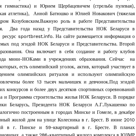
Контакты
я гимнастика) и Юрием Щербацевичем (стрельба пулевая),
Правила использования материалов
ая атлетика), Анной Батюшко и Юлией Новакович (тяжелая
ром Козубовским.Важную роль в работе Представительства
Электронные обращения
ия. Два года назад у Представительства НОК Беларуси в
ТЬСЯ
 ресурс sportbrest.info. На сайте размещается информация о
имых под эгидой НОК Беларуси и Представительства. Второй
разования. Она включает в себя создание и работу клубов
ода мнни-НОКами в учреждениях образования. Сейчас на
которых, есть олимпийский уголок, актив, который участвует в
дением олимпийских ритуалов и используют олимпийскую
вовлечены более 13 тысяч мальчишек и девчонок.Под эгидой
ких конкурсов и более двух десятков спортивных соревнований
ла и Программа строительства жилья НОК Беларуси. В порядке
ики Беларусь, Президента НОК Беларуси А.Г.Лукашенко по
налогично построенным в городах Минске и Гомеле, в декабре
рный жилой дом на улице Колесника в г. Брест. В июне 2010
ый в г. Пинске и 59-квартирный в г. Бресте. В планах
рановичах, а также 286-квартирный жилого комплекса в ЮЗМР