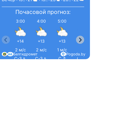
Почасовой прогноз:
3:00
4:00
5:00
6:00
7:00
8:00
+14
+13
+13
+13
+14
+16
2 м/с
2 м/с
1 м/с
1 м/с
2 м/с
1 м/с
Белгидромет
Pogoda.by
С-З ↖
С-З ↖
С ↑
С-В ↗
С ↑
С-В 