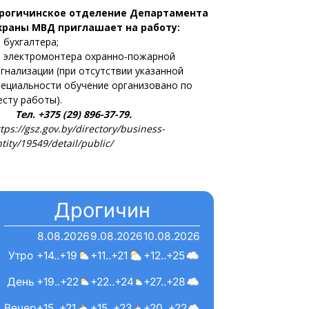
рогичинское отделение Департамента
храны МВД приглашает на работу:
 бухгалтера;
 электромонтера охранно-пожарной
игнализации (при отсутствии указанной
пециальности обучение организовано по
есту работы).
ел. +375 (29) 896-37-79.
tps://gsz.gov.by/directory/business-
tity/19549/detail/public/
Дрогичин
8.08.2026
9.08.2026
10.08.2026
Утро
+14..+19
+11..+21
+12..+25
День
+19..+22
+22..+24
+27..+28
Вечер
+15..+21
+15..+23
+20..+22