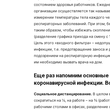
состоянием здоровья работников. Ежедн
организации осуществляется так называе
измерении температуры тела каждого чел
респираторных заболеваний. При этом, б
Газе
таким образом, чтобы избежать скоплени
"Драгічынск
(разделение графика прихода на смену с 
Цель этого «входного фильтра» – недопу
инфекции, т.е. предотвращение заноса и
подозрением на респираторную инфекци
им необходимо вызвать врача на дом.
Еще раз напомним основные
ПОДПИСА
коронавирусной инфекции. Вс
Социальное дистанцирование.
В целом 
сократиться на ¼, на работе – на ¾ (раб
рабочими столами в офисах, разделение 