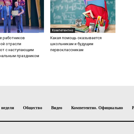
Компетентно
е работников
Какая помощь оказывается
ой отрасли
школьникам и будущим
ют с наступающим
первоклассникам
нальным праздником
 недели
Общество
Видео
Компетентно. Официально