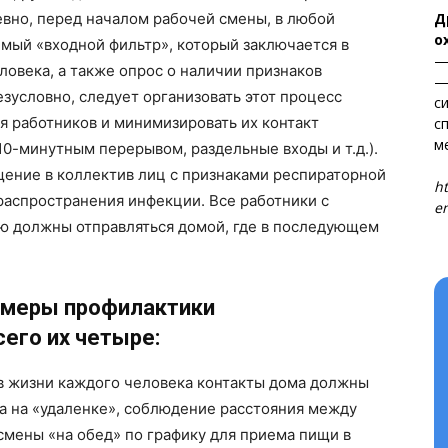
Д
евно, перед началом рабочей смены, в любой
о
мый «входной фильтр», который заключается в
—
овека, а также опрос о наличии признаков
—
езусловно, следует организовать этот процесс
с
та
я работников и минимизировать их контакт
с
і Веснік"
Редакция "ДВ"
м
10-минутным перерывом, раздельные входы и т.д.).
Т
щение в коллектив лиц с признаками респираторной
ht
Наша гісторыя
 распространения инфекции. Все работники с
en
Контакты
ю должны отправляться домой, где в последующем
Правила использования материалов
Электронные обращения
 меры профилактики
ТЬСЯ
его их четыре:
в жизни каждого человека контакты дома должны
ота на «удаленке», соблюдение расстояния между
смены «на обед» по графику для приема пищи в