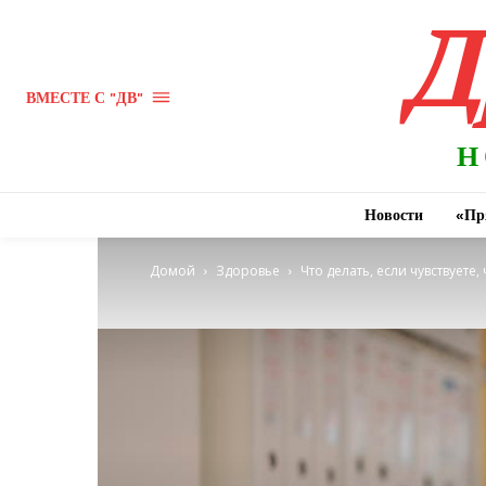
Д
ВМЕСТЕ С "ДВ"
Н
Новости
«Пр
Домой
Здоровье
Что делать, если чувствуете,