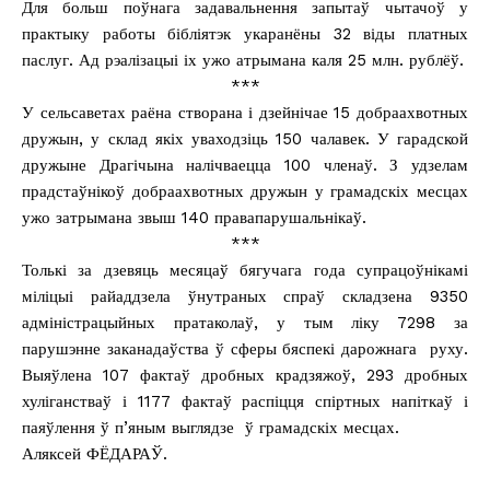
Для больш поўнага задавальнення запытаў чытачоў у
практыку работы бібліятэк укаранёны 32 віды платных
паслуг. Ад рэалізацыі іх ужо атрымана каля 25 млн. рублёў.
***
У сельсаветах раёна створана і дзейнічае 15 добраахвотных
дружын, у склад якіх уваходзіць 150 чалавек. У гарадской
дружыне Драгічына налічваецца 100 членаў. З удзелам
прадстаўнікоў добраахвотных дружын у грамадскіх месцах
ужо затрымана звыш 140 правапарушальнікаў.
***
Толькі за дзевяць месяцаў бягучага года супрацоўнікамі
міліцыі райаддзела ўнутраных спраў складзена 9350
адміністрацыйных пратаколаў, у тым ліку 7298 за
парушэнне заканадаўства ў сферы бяспекі дарожнага руху.
Выяўлена 107 фактаў дробных крадзяжоў, 293 дробных
хуліганстваў і 1177 фактаў распіцця спіртных напіткаў і
паяўлення ў п’яным выглядзе ў грамадскіх месцах.
Аляксей ФЁДАРАЎ.