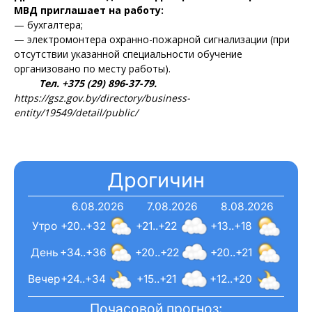
МВД приглашает на работу:
— бухгалтера;
— электромонтера охранно-пожарной сигнализации (при
отсутствии указанной специальности обучение
организовано по месту работы).
Тел. +375 (29) 896-37-79.
https://gsz.gov.by/directory/business-
entity/19549/detail/public/
Дрогичин
6.08.2026
7.08.2026
8.08.2026
Утро
+20..+32
+21..+22
+13..+18
День
+34..+36
+20..+22
+20..+21
Вечер
+24..+34
+15..+21
+12..+20
Почасовой прогноз: