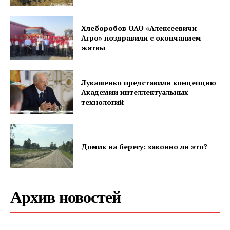
Хлеборобов ОАО «Алексеевичи-
Редакция "ДВ"
Агро» поздравили с окончанием
жатвы
Наша гісторыя
Контакты
Лукашенко представили концепцию
Правила использования материалов
Академии интеллектуальных
технологий
Электронные обращения
Домик на берегу: законно ли это?
Архив новостей