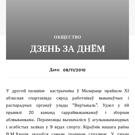
ОБЩЕСТВО
ДЗЕНЬ ЗА ДНЁМ
08/11/2010
Дата:
У другой палавіне кастрычніка ў Маларыце прайшла ХІ
абласная спартакіяда сярод работнікаў выканаўчых і
распарадчых органаў улады “Вертыкаль”. Удзел у ёй
прынялі 20 каманд гаррайвыканкамаў і зборная
аблвыканкама. Пераможцы вызначаліся ў агульнакамандных
і асабістых заліках у 9 відах спорту. Кіраўнік нашага раёна
В.М.Хвацік аказаўся самым трапным стралком. У гэтым