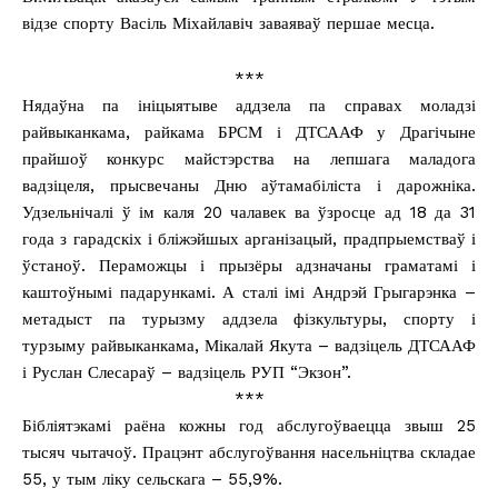
відзе спорту Васіль Міхайлавіч заваяваў першае месца.
***
Нядаўна па ініцыятыве аддзела па справах моладзі
райвыканкама, райкама БРСМ і ДТСААФ у Драгічыне
прайшоў конкурс майстэрства на лепшага маладога
вадзіцеля, прысвечаны Дню аўтамабіліста і дарожніка.
Удзельнічалі ў ім каля 20 чалавек ва ўзросце ад 18 да 31
года з гарадскіх і бліжэйшых арганізацый, прадпрыемстваў і
ўстаноў. Пераможцы і прызёры адзначаны граматамі і
каштоўнымі падарункамі. А сталі імі Андрэй Грыгарэнка –
метадыст па турызму аддзела фізкультуры, спорту і
турзыму райвыканкама, Мікалай Якута – вадзіцель ДТСААФ
і Руслан Слесараў – вадзіцель РУП “Экзон”.
***
Бібліятэкамі раёна кожны год абслугоўваецца звыш 25
тысяч чытачоў. Працэнт абслугоўвання насельніцтва складае
55, у тым ліку сельскага – 55,9%.