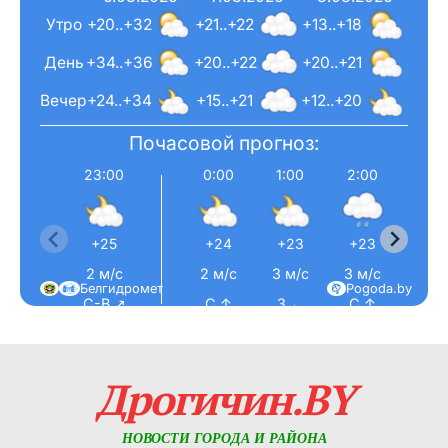
Утро
+20..+32
+21..+22
+13..+18
День
+34..+36
+20..+22
+20..+21
Вечер
+24..+34
+15..+21
+12..+20
Почасовой прогноз:
23:00
0:00
1:00
2:00
3:0
+25
+24
+23
+23
+23
2 м/с
2 м/с
3 м/с
3 м/с
2 м/
Белгидромет
Pogoda.by
С-В ↗
С ↑
З ←
С ↑
С ↑
Дрогичин.BY
НОВОСТИ ГОРОДА И РАЙОНА