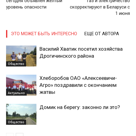
сегодня объявлен желтый
газ и электричество
уровень опасности
скорректируют в Беларуси с
1 июня
Газета
"Драгічынскі Веснік"
ЭТО МОЖЕТ БЫТЬ ИНТЕРЕСНО
ЕЩЕ ОТ АВТОРА
Василий Хватик посетил хозяйства
Дрогичинского района
Общество
Хлеборобов ОАО «Алексеевичи-
ПОДПИСАТЬСЯ
Агро» поздравили с окончанием
жатвы
Актуально
Домик на берегу: законно ли это?
Редакция "ДВ"
Общество
Наша гісторыя