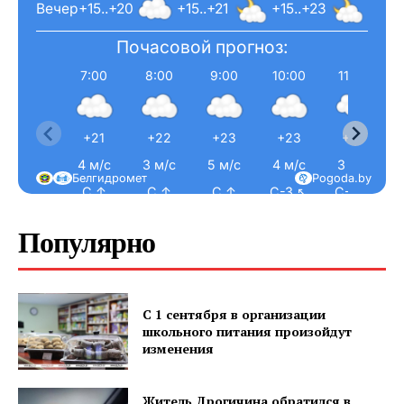
Вечер
+15..+20
+15..+21
+15..+23
Почасовой прогноз:
7:00
8:00
9:00
10:00
11:00
+21
+22
+23
+23
+23
4 м/с
3 м/с
5 м/с
4 м/с
3 м/с
Белгидромет
Pogoda.by
С ↑
С ↑
С ↑
С-З ↖
С-З ↖
Популярно
С 1 сентября в организации
школьного питания произойдут
изменения
Житель Дрогичина обратился в