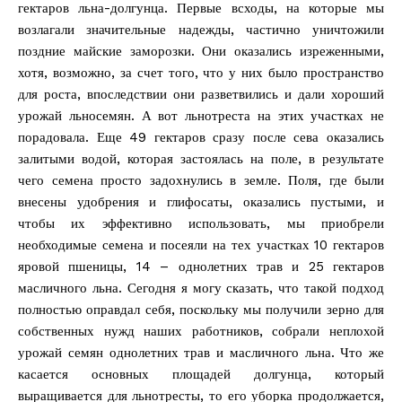
гектаров льна-долгунца. Первые всходы, на которые мы
возлагали значительные надежды, частично уничтожили
поздние майские заморозки. Они оказались изреженными,
хотя, возможно, за счет того, что у них было пространство
для роста, впоследствии они разветвились и дали хороший
урожай льносемян. А вот льнотреста на этих участках не
порадовала. Еще 49 гектаров сразу после сева оказались
залитыми водой, которая застоялась на поле, в результате
чего семена просто задохнулись в земле. Поля, где были
внесены удобрения и глифосаты, оказались пустыми, и
чтобы их эффективно использовать, мы приобрели
необходимые семена и посеяли на тех участках 10 гектаров
яровой пшеницы, 14 – однолетних трав и 25 гектаров
масличного льна. Сегодня я могу сказать, что такой подход
полностью оправдал себя, поскольку мы получили зерно для
собственных нужд наших работников, собрали неплохой
урожай семян однолетних трав и масличного льна. Что же
касается основных площадей долгунца, который
выращивается для льнотресты, то его уборка продолжается,