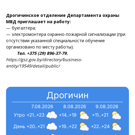
Электронные обращения
Дрогичинское отделение Департамента охраны
МВД приглашает на работу:
— бухгалтера;
— электромонтера охранно-пожарной сигнализации (при
отсутствии указанной специальности обучение
организовано по месту работы).
Тел. +375 (29) 896-37-79.
https://gsz.gov.by/directory/business-
entity/19549/detail/public/
Дрогичин
7.08.2026
8.08.2026
9.08.2026
Утро
+21..+23
+14..+19
+11..+21
День
+20..+21
+19..+22
+22..+24