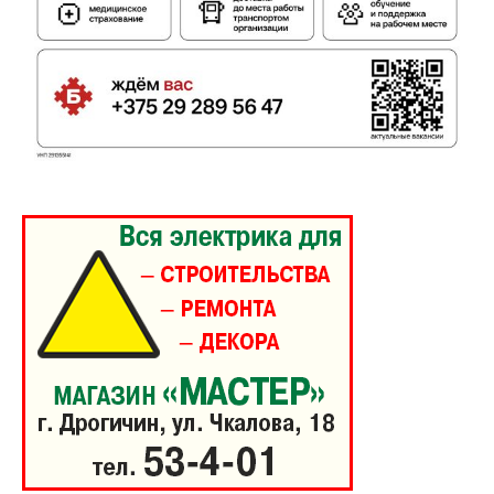
Газета
"Драгічынскі Веснік"
ПОДПИСАТЬСЯ
Редакция "ДВ"
Наша гісторыя
Контакты
Правила использования материалов