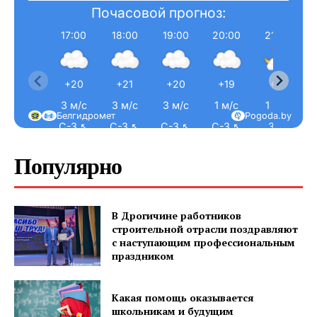
Почасовой прогноз:
17:00
18:00
19:00
20:00
21:00
+20
+21
+20
+19
+17
3 м/с
3 м/с
3 м/с
1 м/с
1 м/с
Белгидромет
Pogoda.by
С-З ↖
С-З ↖
С-З ↖
С-З ↖
З ←
Популярно
В Дрогичине работников
строительной отрасли поздравляют
с наступающим профессиональным
праздником
Какая помощь оказывается
школьникам и будущим