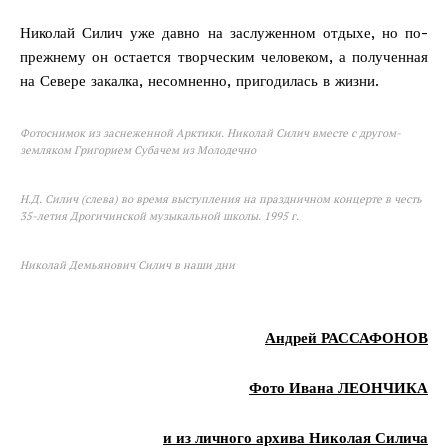
Николай Силич уже давно на заслуженном отдыхе, но по-
прежнему он остается творческим человеком, а полученная
на Севере закалка, несомненно, пригодилась в жизни.
Фотоснимок из заснеженной Арктики. Николай Силич вместе с другом-
земляком Григорием Субачем из Молодечно
Н.Д. Силич (слева) во время выступления на праздничном концерте в честь
35-летия Дрогичинской музыкальной школы. 1995 г.
Газета
"Драгічынскі Веснік"
Николай Демьянович Силич в наши дни
Андрей РАССАФОНОВ
Фото Ивана ЛЕОНЧИКА
ПОДПИСАТЬСЯ
и из личного архива Николая Силича