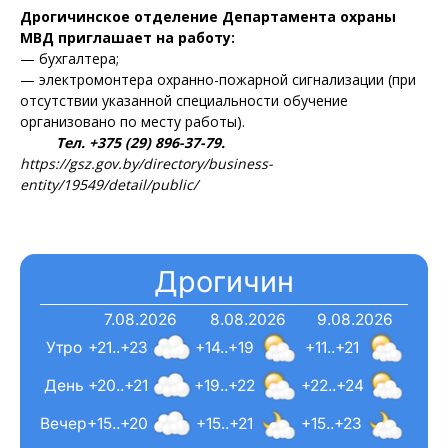
Дрогичинское отделение Департамента охраны
МВД приглашает на работу:
— бухгалтера;
— электромонтера охранно-пожарной сигнализации (при
отсутствии указанной специальности обучение
организовано по месту работы).
Тел. +375 (29) 896-37-79.
https://gsz.gov.by/directory/business-
entity/19549/detail/public/
Дрогичин
7.08.2026
8.08.2026
9.08.2026
Утро
+21..+23
+14..+19
+11..+21
День
+20..+21
+19..+22
+22..+24
Вечер
+15..+20
+15..+21
+15..+23