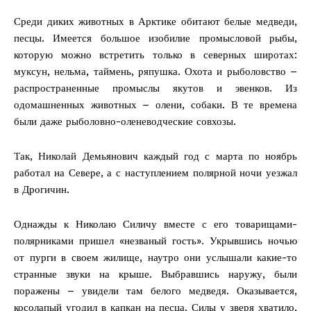
Среди диких животных в Арктике обитают белые медведи,
песцы. Имеется большое изобилие промысловой рыбы,
которую можно встретить только в северных широтах:
муксун, нельма, таймень, ряпушка. Охота и рыболовство –
распространенные промыслы якутов и эвенков. Из
одомашненных животных – олени, собаки. В те времена
были даже рыболовно-оленеводческие совхозы.
Так, Николай Демьянович каждый год с марта по ноябрь
работал на Севере, а с наступлением полярной ночи уезжал
в Дрогичин.
Однажды к Николаю Силичу вместе с его товарищами-
полярниками пришел «незваный гость». Укрывшись ночью
от пурги в своем жилище, наутро они услышали какие-то
странные звуки на крыше. Выбравшись наружу, были
поражены – увидели там белого медведя. Оказывается,
косолапый угодил в капкан на песца. Силы у зверя хватило,