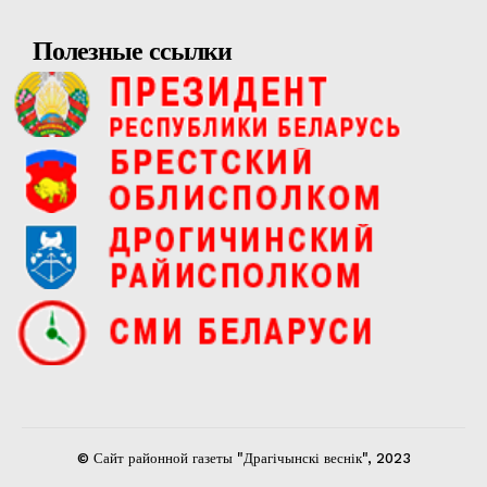
Полезные ссылки
© Сайт районной газеты "Драгічынскі веснік", 2023