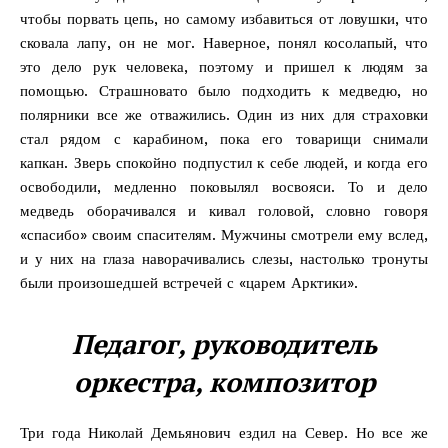
чтобы порвать цепь, но самому избавиться от ловушки, что
сковала лапу, он не мог. Наверное, понял косолапый, что
это дело рук человека, поэтому и пришел к людям за
помощью. Страшновато было подходить к медведю, но
полярники все же отважились. Один из них для страховки
стал рядом с карабином, пока его товарищи снимали
капкан. Зверь спокойно подпустил к себе людей, и когда его
освободили, медленно поковылял восвояси. То и дело
медведь оборачивался и кивал головой, словно говоря
«спасибо» своим спасителям. Мужчины смотрели ему вслед,
и у них на глаза наворачивались слезы, настолько тронуты
были произошедшей встречей с «царем Арктики».
Педагог, руководитель
оркестра, композитор
Три года Николай Демьянович ездил на Север. Но все же