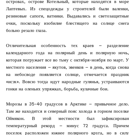
островах, острове Котельный, которые находятся в море
Лаптевых. Из спецодежды у строителей были валенки,
резиновые сапоги, ватники. Выдавались и светозащитные
очки, поскольку изобилие блестящего на солнце снега
больно резало глаза.
Отличительная особенность тех краев – разделение
календарного года на полярный день и полярную ночь,
которая погружает все во тьму с октября-ноября по март. У
местного населения – якутов, эвенков – в день, когда снова
на небосводе появляется солнце, отмечается праздник
«исэх». Вовсю тогда идут народные гулянья, устраиваются
гонки на оленьих упряжках, борьба, кулачные бои.
Морозы в 35-40 градусов в Арктике – привычное дело.
Там же находится и северный пояс холода в горном поселке
Оймякон. В этой местности был зафиксирован
температурный рекорд – минус 72 градуса. Причем
поселок расположен южнее полярного круга, но в силу