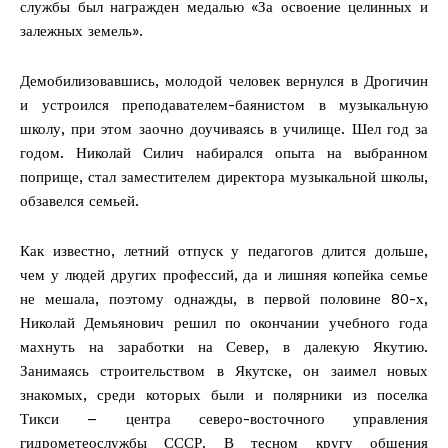
службы был награжден медалью «За освоение целинных и
залежных земель».
Демобилизовавшись, молодой человек вернулся в Дрогичин
и устроился преподавателем-баянистом в музыкальную
школу, при этом заочно доучиваясь в училище. Шел год за
годом. Николай Силич набирался опыта на выбранном
поприще, стал заместителем директора музыкальной школы,
обзавелся семьей.
Как известно, летний отпуск у педагогов длится дольше,
чем у людей других профессий, да и лишняя копейка семье
не мешала, поэтому однажды, в первой половине 80-х,
Николай Демьянович решил по окончании учебного года
махнуть на заработки на Север, в далекую Якутию.
Занимаясь строительством в Якутске, он заимел новых
знакомых, среди которых были и полярники из поселка
Тикси – центра северо-восточного управления
гидрометеослужбы СССР. В тесном кругу общения