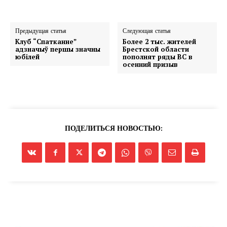
Предыдущая статья
Следующая статья
Клуб “Спатканне”
Более 2 тыс. жителей
Редакция "ДВ"
адзначыў першы значны
Брестской области
юбілей
пополнят ряды ВС в
осенний призыв
Наша гісторыя
Контакты
Правила использования материалов
Электронные обращения
ПОДЕЛИТЬСЯ НОВОСТЬЮ: