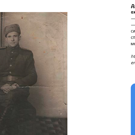
Д
о
—
—
с
с
м
Т
ht
en
та
і Веснік"
Редакция "ДВ"
Наша гісторыя