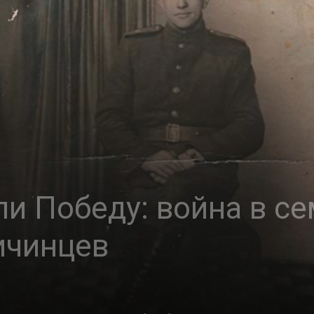
и Победу: война в с
ичинцев