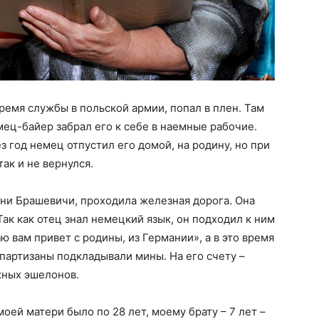
ремя службы в польской армии, попал в плен. Там
мец-байер забрал его к себе в наемные рабочие.
 год немец отпустил его домой, на родину, но при
так и не вернулся.
вни Брашевичи, проходила железная дорога. Она
ак как отец знал немецкий язык, он подходил к ним
ю вам привет с родины, из Германии», а в это время
 партизаны подкладывали мины. На его счету –
жных эшелонов.
моей матери было по 28 лет, моему брату – 7 лет –