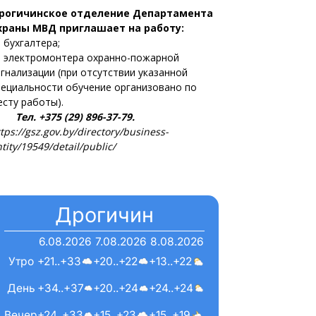
рогичинское отделение Департамента
храны МВД приглашает на работу:
 бухгалтера;
 электромонтера охранно-пожарной
игнализации (при отсутствии указанной
пециальности обучение организовано по
есту работы).
ел. +375 (29) 896-37-79.
tps://gsz.gov.by/directory/business-
tity/19549/detail/public/
Дрогичин
6.08.2026
7.08.2026
8.08.2026
Утро
+21..+33
+20..+22
+13..+22
День
+34..+37
+20..+24
+24..+24
Вечер
+24..+33
+15..+23
+15..+19