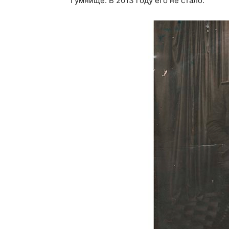
Гумнище. В 2013 году его не стало.
Газе
"Драгічынск