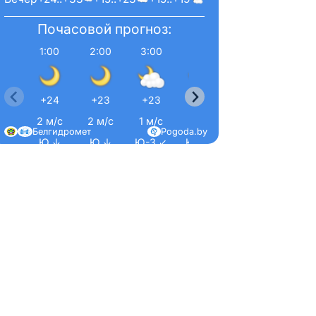
Почасовой прогноз:
1:00
2:00
3:00
4:00
5:00
6:00
+24
+23
+23
+22
+21
+21
2 м/с
2 м/с
1 м/с
1 м/с
2 м/с
2 м/
Белгидромет
Pogoda.by
Ю ↓
Ю ↓
Ю-З ↙
Ю-З ↙
Ю ↓
Ю-З 