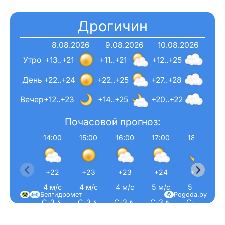
Дрогичин
8.08.2026
9.08.2026
10.08.2026
Утро
+13..+21
+11..+21
+12..+25
День
+22..+24
+22..+25
+27..+28
Вечер
+12..+23
+14..+25
+20..+22
Почасовой прогноз:
14:00
15:00
16:00
17:00
18:00
+22
+23
+23
+24
+23
4 м/с
4 м/с
4 м/с
5 м/с
5 м/с
Белгидромет
Pogoda.by
С-З ↖
С-З ↖
С-З ↖
С-З ↖
С-З ↖