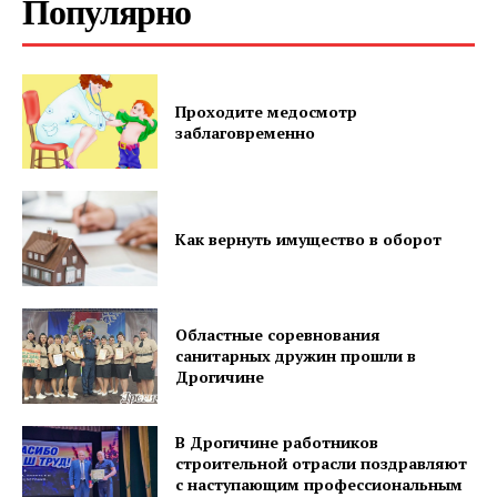
Популярно
Проходите медосмотр
Газета
заблаговременно
"Драгічынскі Веснік"
Как вернуть имущество в оборот
Областные соревнования
ПОДПИСАТЬСЯ
санитарных дружин прошли в
Дрогичине
В Дрогичине работников
Редакция "ДВ"
строительной отрасли поздравляют
с наступающим профессиональным