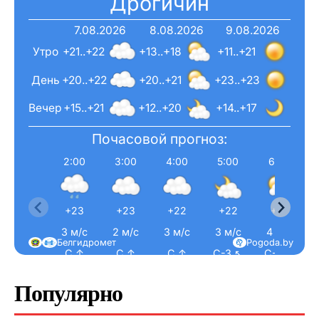
Дрогичин
7.08.2026
8.08.2026
9.08.2026
Утро
+21..+22
+13..+18
+11..+21
День
+20..+22
+20..+21
+23..+23
Вечер
+15..+21
+12..+20
+14..+17
Почасовой прогноз:
2:00
3:00
4:00
5:00
6:00
+23
+23
+22
+22
+21
3 м/с
2 м/с
3 м/с
3 м/с
4 м/с
Белгидромет
Pogoda.by
С ↑
С ↑
С ↑
С-З ↖
С-З ↖
Популярно