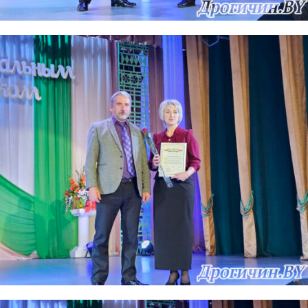
Газета
"Драгічынскі Веснік"
ПОДПИСАТЬСЯ