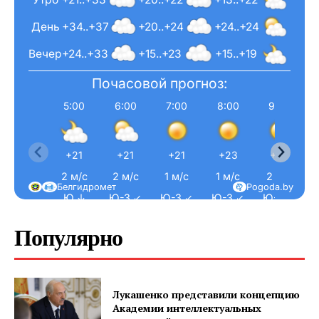
День
+34..+37
+20..+24
+24..+24
Вечер
+24..+33
+15..+23
+15..+19
Почасовой прогноз:
5:00
6:00
7:00
8:00
9:00
+21
+21
+21
+23
+26
2 м/с
2 м/с
1 м/с
1 м/с
2 м/с
Белгидромет
Pogoda.by
Ю ↓
Ю-З ↙
Ю-З ↙
Ю-З ↙
Ю-З ↙
Популярно
Лукашенко представили концепцию
Академии интеллектуальных