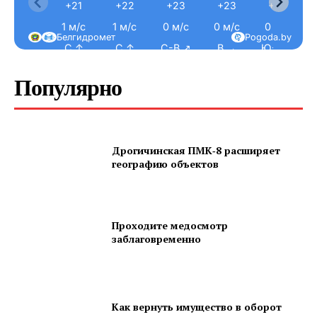
+21
+22
+23
+23
+24
1 м/с
1 м/с
0 м/с
0 м/с
0 м/с
Белгидромет
Pogoda.by
С ↑
С ↑
С-В ↗
В →
Ю-В ↘
Популярно
Дрогичинская ПМК‑8 расширяет
географию объектов
Проходите медосмотр
заблаговременно
Как вернуть имущество в оборот