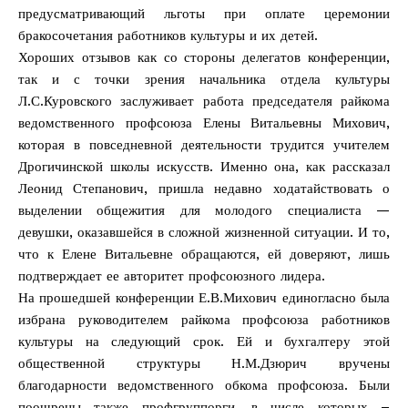
предусматривающий льготы при оплате церемонии
бракосочетания работников культуры и их детей.
Хороших отзывов как со стороны делегатов конференции,
так и с точки зрения начальника отдела культуры
Л.С.Куровского заслуживает работа председателя райкома
ведомственного профсоюза Елены Витальевны Михович,
которая в повседневной деятельности трудится учителем
Дрогичинской школы искусств. Именно она, как рассказал
Леонид Степанович, пришла недавно ходатайствовать о
выделении общежития для молодого специалиста —
девушки, оказавшейся в сложной жизненной ситуации. И то,
что к Елене Витальевне обращаются, ей доверяют, лишь
подтверждает ее авторитет профсоюзного лидера.
На прошедшей конференции Е.В.Михович единогласно была
избрана руководителем райкома профсоюза работников
культуры на следующий срок. Ей и бухгалтеру этой
общественной структуры Н.М.Дзюрич вручены
благодарности ведомственного обкома профсоюза. Были
поощрены также профгруппорги, в числе которых –