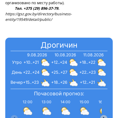
организовано по месту работы).
Тел. +375 (29) 896-37-79.
https://gsz.gov.by/directory/business-
entity/19549/detail/public/
Дрогичин
9.08.2026
10.08.2026
11.08.2026
Утро
+10..+21
+12..+24
+18..+22
День
+22..+24
+25..+27
+22..+23
Вечер
+15..+23
+18..+26
+12..+21
Почасовой прогноз:
12:00
13:00
14:00
15:00
16:00