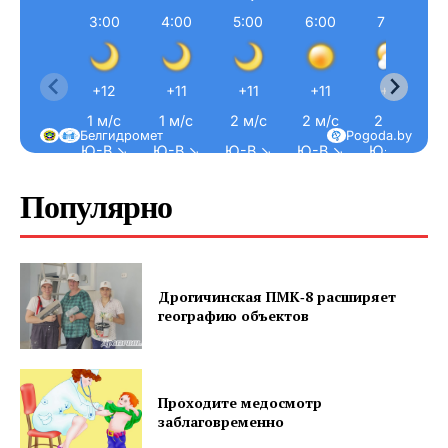
3:00
4:00
5:00
6:00
7:00
+12
+11
+11
+11
+12
1 м/с
1 м/с
2 м/с
2 м/с
2 м/с
Белгидромет
Pogoda.by
Ю-В ↘
Ю-В ↘
Ю-В ↘
Ю-В ↘
Ю-В ↘
Популярно
Дрогичинская ПМК‑8 расширяет
географию объектов
Проходите медосмотр
заблаговременно