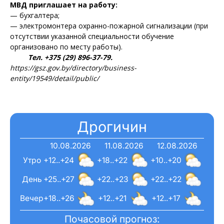
МВД приглашает на работу:
— бухгалтера;
— электромонтера охранно-пожарной сигнализации (при
отсутствии указанной специальности обучение
организовано по месту работы).
Тел. +375 (29) 896-37-79.
https://gsz.gov.by/directory/business-
entity/19549/detail/public/
Дрогичин
10.08.2026
11.08.2026
12.08.2026
Утро
+12..+24
+18..+22
+10..+20
День
+25..+27
+22..+23
+22..+22
Вечер
+18..+26
+12..+21
+12..+17
Почасовой прогноз: