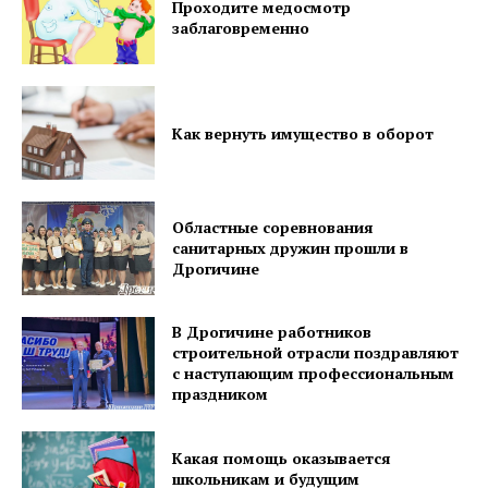
Проходите медосмотр
заблаговременно
ПОДПИСАТЬСЯ
Как вернуть имущество в оборот
Редакция "ДВ"
Наша гісторыя
Областные соревнования
Контакты
санитарных дружин прошли в
Дрогичине
Правила использования материалов
Электронные обращения
В Дрогичине работников
строительной отрасли поздравляют
с наступающим профессиональным
праздником
Какая помощь оказывается
школьникам и будущим