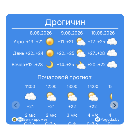
Дрогичин
8.08.2026
9.08.2026
10.08.2026
Утро
+13..+21
+11..+21
+12..+25
День
+22..+24
+22..+25
+27..+28
Вечер
+12..+23
+14..+25
+20..+22
Почасовой прогноз:
11:00
12:00
13:00
14:00
15:00
+21
+21
+22
+22
+23
2 м/с
2 м/с
3 м/с
4 м/с
4 м/с
Белгидромет
Pogoda.by
С-З ↖
С-З ↖
С ↑
С-З ↖
С-З ↖