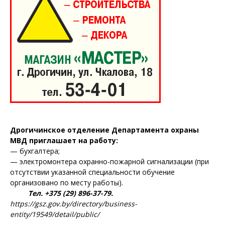
ПОДПИСАТЬСЯ
Редакция "ДВ"
Наша гісторыя
Дрогичинское отделение Департамента охраны
МВД приглашает на работу:
Контакты
— бухгалтера;
Правила использования материалов
— электромонтера охранно-пожарной сигнализации (при
отсутствии указанной специальности обучение
Электронные обращения
организовано по месту работы).
Тел. +375 (29) 896-37-79.
https://gsz.gov.by/directory/business-
entity/19549/detail/public/