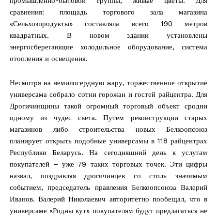
промышленно-бытовой группы, живые цветы. Для
сравнения: площадь торгового зала магазина
«Сельхозпродукты» составляла всего 190 метров
квадратных. В новом здании установлены
энергосберегающие холодильное оборудование, система
отопления и освещения.
Несмотря на немилосердную жару, торжественное открытие
универсама собрало сотни горожан и гостей райцентра. Для
Дрогичинщины такой огромный торговый объект сродни
одному из чудес света. Путем реконструкции старых
магазинов либо строительства новых Белкоопсоюз
планирует открыть подобные универсамы в 118 райцентрах
Республики Беларусь. На сегодняшний день к услугам
покупателей – уже 79 таких торговых точек. Эти цифры
назвал, поздравляя дрогичинцев со столь значимым
событием, председатель правления Белкоопсоюза Валерий
Иванов. Валерий Николаевич авторитетно пообещал, что в
универсаме «Родны кут» покупателям будут предлагаться не