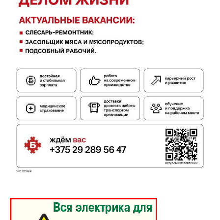
Газета
"Драгічынскі Веснік"