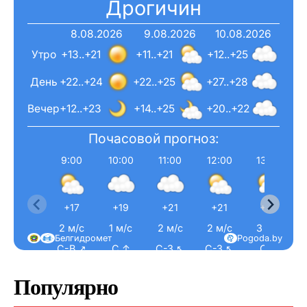
Дрогичин
8.08.2026
9.08.2026
10.08.2026
Утро
+13..+21
+11..+21
+12..+25
День
+22..+24
+22..+25
+27..+28
Вечер
+12..+23
+14..+25
+20..+22
Почасовой прогноз:
9:00
10:00
11:00
12:00
13:00
+17
+19
+21
+21
+22
2 м/с
1 м/с
2 м/с
2 м/с
3 м/с
Белгидромет
Pogoda.by
С-В ↗
С ↑
С-З ↖
С-З ↖
С ↑
Популярно