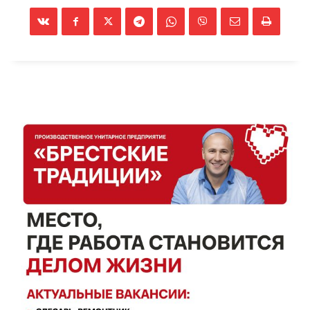
Газета
"Драгічынскі Веснік"