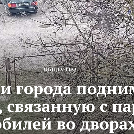
ОБЩЕСТВО
и города подн
, связанную с п
билей во дворах