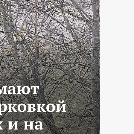
имают
арковкой
 и на