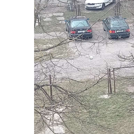
Газе
"Драгічынск