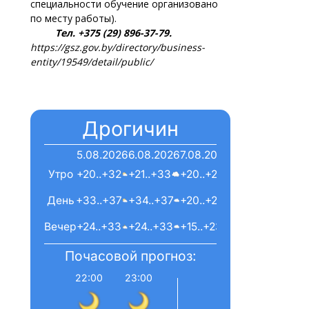
специальности обучение организовано
по месту работы).
Тел. +375 (29) 896-37-79.
https://gsz.gov.by/directory/business-
entity/19549/detail/public/
Дрогичин
5.08.2026
6.08.2026
7.08.2026
Утро
+20..+32
+21..+33
+20..+22
День
+33..+37
+34..+37
+20..+24
Вечер
+24..+33
+24..+33
+15..+23
Почасовой прогноз:
22:00
23:00
0:00
1:00