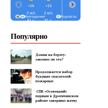
+26
+25
+24
+24
2 м/с
2 м/с
1 м/с
2 м/с
2
Белгидромет
Pogoda.by
Ю ↓
Ю ↓
Ю ↓
Ю ↓
Популярно
Домик на берегу:
законно ли это?
Продолжается набор
будущих спасателей-
пожарных
СПК «Осовецкий»
первым в Дрогичинском
районе завершил жатву