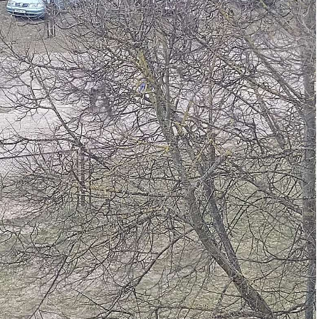
та
і Веснік"
Редакция "ДВ"
Наша гісторыя