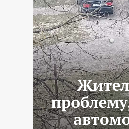
Жител
проблему
автомо