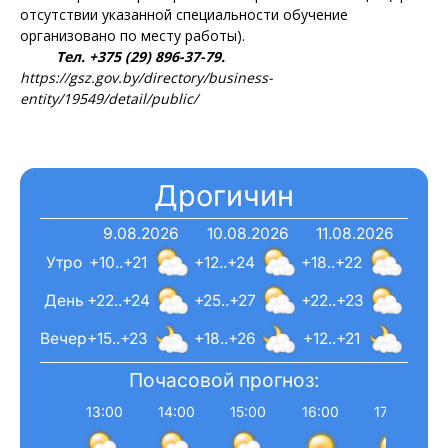
отсутствии указанной специальности обучение
организовано по месту работы).
Тел. +375 (29) 896-37-79.
https://gsz.gov.by/directory/business-
entity/19549/detail/public/
Дрогичин
9.08.2026
10.08.2026
11.08.2026
Утро
+10..+21
+12..+24
+18..+22
День
+22..+24
+25..+27
+22..+23
Вечер
+15..+23
+18..+26
+12..+21
Почасовой прогноз:
13:00
14:00
15:00
16:00
17:00