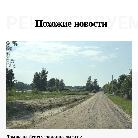
РЕКОМЕНДУЕ
Похожие новости
Домик на берегу: законно ли это?