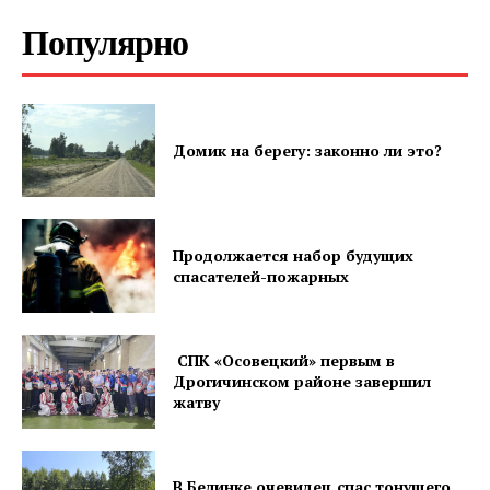
Популярно
Газета
"Драгічынскі Веснік"
Домик на берегу: законно ли это?
Продолжается набор будущих
спасателей-пожарных
ПОДПИСАТЬСЯ
СПК «Осовецкий» первым в
Дрогичинском районе завершил
жатву
Редакция "ДВ"
В Белинке очевидец спас тонущего