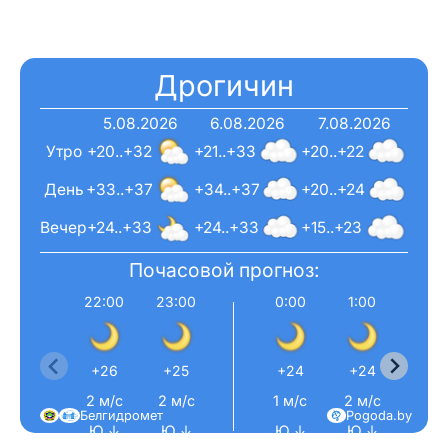
Дрогичин
5.08.2026
6.08.2026
7.08.2026
Утро
+20..+32
+21..+33
+20..+22
День
+33..+37
+34..+37
+20..+24
Вечер
+24..+33
+24..+33
+15..+23
Почасовой прогноз:
22:00
23:00
0:00
1:00
2:0
+26
+25
+24
+24
+23
2 м/с
2 м/с
1 м/с
2 м/с
2 м/
Белгидромет
Pogoda.by
Ю ↓
Ю ↓
Ю ↓
Ю ↓
Ю 