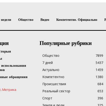
 недели
Общество
Видео
Компетентно. Официально
ция
Популярные рубрики
сторыя
Общество
7899
ты
7 дней
5437
 использования
Актуально
1459
лов
Компетентно
1380
нные обращения
Происшествия
684
Реальный сектор
653
Спорт
396
Земля и люди
325