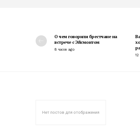
О чем говорили брестчане на
Ва
встрече с Эйсмонтом
х
р
8 часов ago
12
Нет постов для отображения