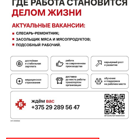
Газета
"Драгічынскі Веснік"
ПОДПИСАТЬСЯ