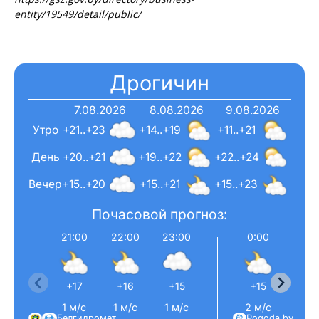
entity/19549/detail/public/
Дрогичин
7.08.2026
8.08.2026
9.08.2026
Утро
+21..+23
+14..+19
+11..+21
День
+20..+21
+19..+22
+22..+24
Вечер
+15..+20
+15..+21
+15..+23
Почасовой прогноз:
21:00
22:00
23:00
0:00
1:0
+17
+16
+15
+15
+14
1 м/с
1 м/с
1 м/с
2 м/с
2 м/
Белгидромет
Pogoda.by