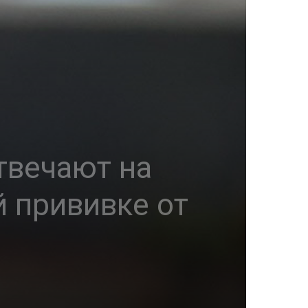
твечают на
 прививке от