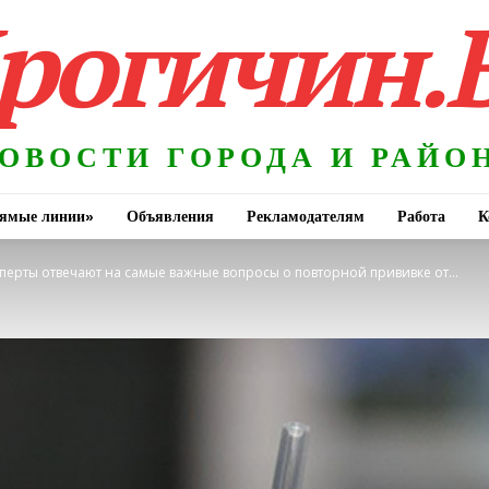
рогичин.
ОВОСТИ ГОРОДА И РАЙО
ямые линии»
Объявления
Рекламодателям
Работа
К
перты отвечают на самые важные вопросы о повторной прививке от...