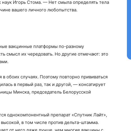
 наук Игорь Стома. — Нет смыла определять тела
Контакты
ричине вашего личного любопытства.
Правила использования материалов
Электронные обращения
ТЬСЯ
чные вакцинные платформы по-разному
ть смысл их чередовать. Но другие отмечают: это
ами.
 в обоих случаях. Поэтому повторно прививаться
илась в первый раз, так и другой, — консатирует
льницы Минска, председатель Белорусской
тся однокомпонентный препарат «Спутник Лайт»,
 высокой, в том числе против дельта-штамма.
щает от него даже лучше, чем многие вакцины с