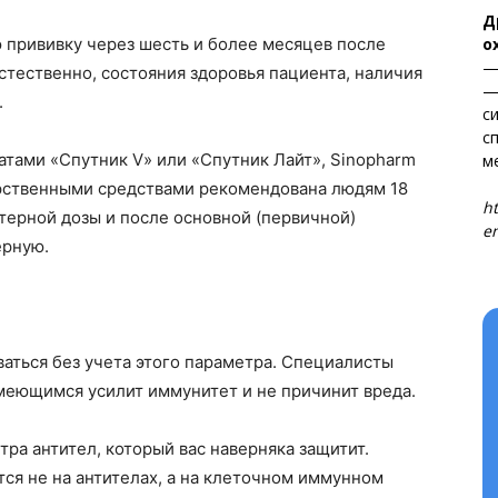
Д
о
 прививку через шесть и более месяцев после
—
стественно, состояния здоровья пациента, наличия
—
.
с
с
атами «Спутник V» или «Спутник Лайт», Sinopharm
м
Т
ственными средствами рекомендована людям 18
ht
стерной дозы и после основной (первичной)
en
ерную.
ваться без учета этого параметра. Специалисты
та
имеющимся усилит иммунитет и не причинит вреда.
і Веснік"
Редакция "ДВ"
ра антител, который вас наверняка защитит.
Наша гісторыя
ся не на антителах, а на клеточном иммунном