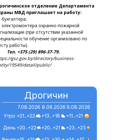
рогичинское отделение Департамента
храны МВД приглашает на работу:
 бухгалтера;
 электромонтера охранно-пожарной
игнализации (при отсутствии указанной
пециальности обучение организовано по
есту работы).
ел. +375 (29) 896-37-79.
tps://gsz.gov.by/directory/business-
tity/19549/detail/public/
Дрогичин
7.08.2026
8.08.2026
9.08.2026
Утро
+21..+22
+13..+18
+11..+21
День
+20..+22
+20..+21
+23..+23
Вечер
+15..+21
+12..+20
+14..+17