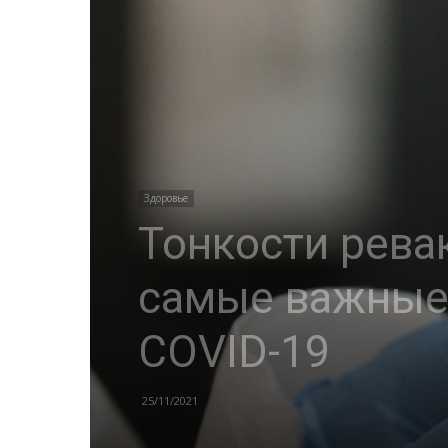
Здоровье
Тонкости рева
самые важные 
CОVID-19
25/11/2021