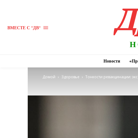
Д
ВМЕСТЕ С "ДВ"
Н
Новости
«Пр
Домой
Здоровье
Тонкости ревакцинации: экс