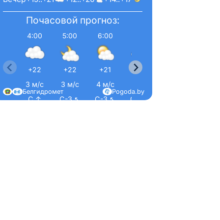
Почасовой прогноз:
4:00
5:00
6:00
7:00
8:00
9:00
+22
+22
+21
+22
+21
+21
3 м/с
3 м/с
4 м/с
4 м/с
4 м/с
2 м/
Белгидромет
Pogoda.by
С ↑
С-З ↖
С-З ↖
С-З ↖
С-З ↖
З ←