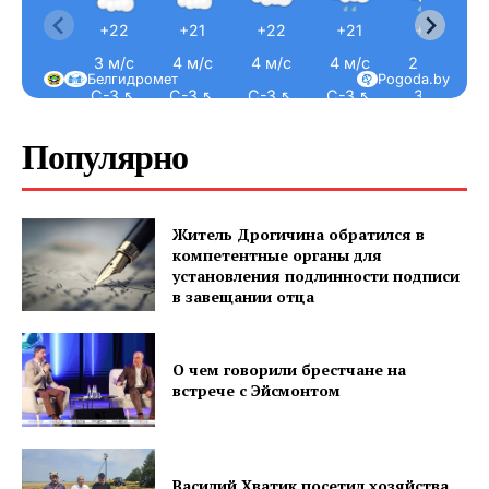
+22
+21
+22
+21
+21
3 м/с
4 м/с
4 м/с
4 м/с
2 м/с
Белгидромет
Pogoda.by
С-З ↖
С-З ↖
С-З ↖
С-З ↖
З ←
Популярно
Житель Дрогичина обратился в
компетентные органы для
установления подлинности подписи
в завещании отца
О чем говорили брестчане на
встрече с Эйсмонтом
Василий Хватик посетил хозяйства