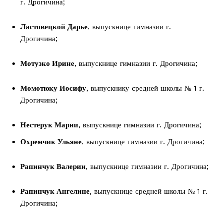
г. Дрогичина;
Ластовецкой Дарье
, выпускнице гимназии г.
Дрогичина;
Редакция "ДВ"
Мотузко Ирине
, выпускнице гимназии г. Дрогичина;
Наша гісторыя
Контакты
Момотюку Иосифу
, выпускнику средней школы № 1 г.
Правила использования материалов
Дрогичина;
Электронные обращения
Нестерук Марии
, выпускнице гимназии г. Дрогичина;
Охремчик Ульяне
, выпускнице гимназии г. Дрогичина;
Рапинчук Валерии
, выпускнице гимназии г. Дрогичина;
Рапинчук Ангелине
, выпускнице средней школы № 1 г.
Дрогичина;