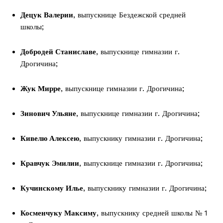
Децук Валерии
, выпускнице Бездежской средней
школы;
Добродей Станиславе
, выпускнице гимназии г.
Дрогичина;
Жук Мирре
, выпускнице гимназии г. Дрогичина;
Зинович Ульяне
, выпускнице гимназии г. Дрогичина;
Газета
"Драгічынскі Веснік"
Кивелю Алексею
, выпускнику гимназии г. Дрогичина;
Кравчук Эмилии
, выпускнице гимназии г. Дрогичина;
Кучинскому Илье
, выпускнику гимназии г. Дрогичина;
Косменчуку Максиму
, выпускнику средней школы № 1
ПОДПИСАТЬСЯ