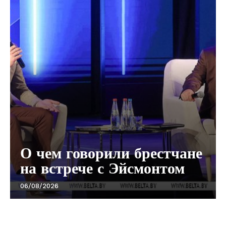
Газета
"Драгічынскі Веснік"
О чем говорили брестчане
на встрече с Эйсмонтом
ПОДПИСАТЬСЯ
06/08/2026