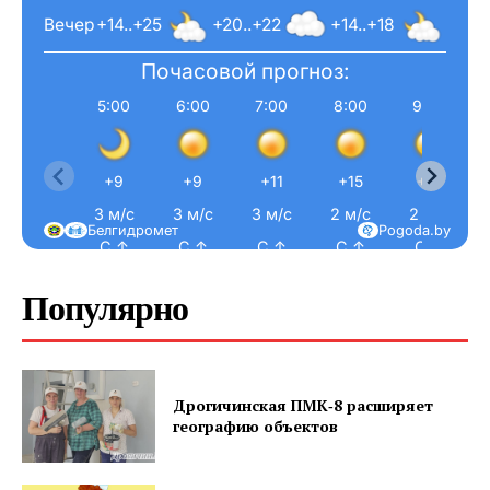
Вечер
+14..+25
+20..+22
+14..+18
Почасовой прогноз:
5:00
6:00
7:00
8:00
9:00
+9
+9
+11
+15
+17
3 м/с
3 м/с
3 м/с
2 м/с
2 м/с
Белгидромет
Pogoda.by
С ↑
С ↑
С ↑
С ↑
С ↑
Популярно
Дрогичинская ПМК‑8 расширяет
географию объектов