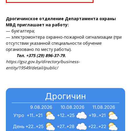
Газета
"Драгічынскі Веснік"
Дрогичинское отделение Департамента охраны
МВД приглашает на работу:
— бухгалтера;
— электромонтера охранно-пожарной сигнализации (при
отсутствии указанной специальности обучение
организовано по месту работы).
Тел. +375 (29) 896-37-79.
ПОДПИСАТЬСЯ
https://gsz.gov.by/directory/business-
entity/19549/detail/public/
Редакция "ДВ"
Дрогичин
Наша гісторыя
9.08.2026
10.08.2026
11.08.2026
Контакты
Утро
+11..+21
+12..+25
+19..+21
Правила использования материалов
День
+22..+25
+27..+28
+22..+22
Электронные обращения