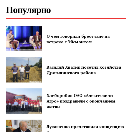
Популярно
ПОДПИСАТЬСЯ
О чем говорили брестчане на
встрече с Эйсмонтом
Редакция "ДВ"
Василий Хватик посетил хозяйства
Дрогичинского района
Наша гісторыя
Контакты
Правила использования материалов
Хлеборобов ОАО «Алексеевичи-
Электронные обращения
Агро» поздравили с окончанием
жатвы
Лукашенко представили концепцию