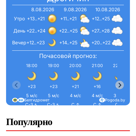
8.08.2026
9.08.2026
10.08.2026
Утро
+13..+21
+11..+21
+12..+25
День
+22..+24
+22..+25
+27..+28
Вечер
+12..+23
+14..+25
+20..+22
Почасовой прогноз:
18:00
19:00
20:00
21:00
22:00
+23
+23
+21
+16
+15
5 м/с
5 м/с
4 м/с
4 м/с
3 м/с
Белгидромет
Pogoda.by
С-З ↖
С-З ↖
С ↑
С ↑
С ↑
Популярно