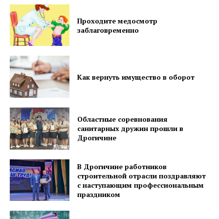
Проходите медосмотр
заблаговременно
Газета
"Драгічынскі Веснік"
Как вернуть имущество в оборот
Областные соревнования
санитарных дружин прошли в
Дрогичине
ПОДПИСАТЬСЯ
В Дрогичине работников
строительной отрасли поздравляют
с наступающим профессиональным
Редакция "ДВ"
праздником
Наша гісторыя