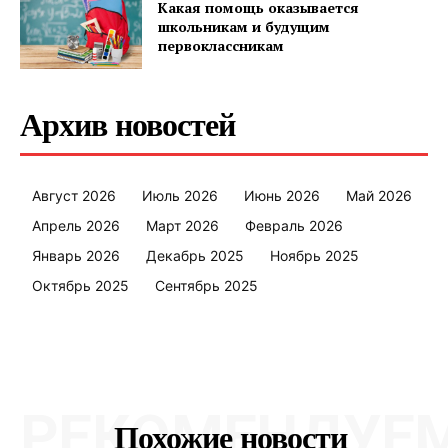
Какая помощь оказывается
Контакты
школьникам и будущим
первоклассникам
Правила использования материалов
Электронные обращения
Архив новостей
Август 2026
Июль 2026
Июнь 2026
Май 2026
Апрель 2026
Март 2026
Февраль 2026
Январь 2026
Декабрь 2025
Ноябрь 2025
Октябрь 2025
Сентябрь 2025
РЕКОМЕНДУЕ
Похожие новости