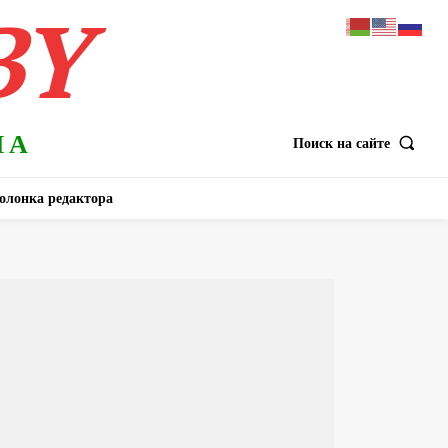
BY
НА
Поиск на сайте
олонка редактора