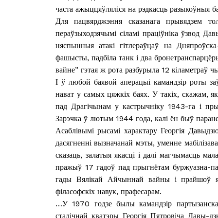
часта ажыццяўляліся на рэдкасць разыкоўныя б
Для пацвярджэння сказанага прывядзем то
пераўзыходзячымі сіламі праціўніка ўзвод Д
няспынныя атакі гітлераўцаў на Дняпроўска
фашысты, падбіла танк і два бронетранспарцёр
вайне” гэтая ж рота разбурыла 12 кіламетраў чы
І ў любой баявой аперацыі камандзір роты заў
нават у самых цяжкіх баях. У такіх, скажам, я
пад Драгічынам у кастрычніку 1943-га і пры
Зарэчка ў лютым 1944 года, калі ён быў паран
Асаблівымі рысамі характару Георгія Давыдзюк
дасягненні вызначанай мэты, уменне мабілізав
сказаць, залатыя якасці і далі магчымасць мал
Газе
пражыў 17 гадоў пад прыгнётам буржуазна-п
"Драгічынск
гады Вялікай Айчыннай вайны і прайшоў яе
філасофскіх навук, прафесарам.
…У 1970 годзе былы камандзір партызанск
сталічнай кватэры Георгія Пятровіча Давы-д