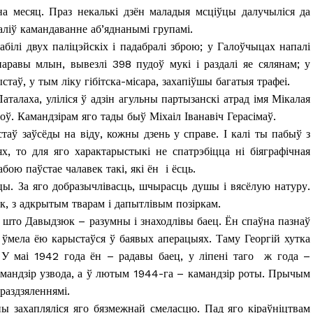
а месяц. Праз некалькі дзён маладыя мсціўцы далучыліся да
чаліў камандаванне аб’яднанымі групамі.
абілі двух паліцэйскіх і падабралі зброю; у Галоўчыцах напалі
паравы млын, вывезлі 398 пудоў мукі і раздалі яе сялянам; у
таў, у тым ліку гібітска-місара, захапіўшы багатыя трафеі.
аталаха, уліліся ў адзін агульны партызанскі атрад імя Мікалая
ў. Камандзірам яго тады быў Міхаіл Іванавіч Герасімаў.
таў заўсёды на віду, кожны дзень у справе. І калі ты пабыў з
х, то для яго характарыстыкі не спатрэбіцца ні біяграфічная
бою паўстае чалавек такі, які ён і ёсць.
цы. За яго добразычлівасць, шчырасць душы і вясёлую натуру.
, з адкрытым тварам і дапытлівым позіркам.
 што Давыдзюк – разумны і знаходлівы баец. Ён спаўна пазнаў
і ўмела ёю карыстаўся ў баявых аперацыях. Таму Георгій хутка
і. У маі 1942 года ён – радавы баец, у ліпені таго ж года –
камандзір узвода, а ў лютым 1944-га – камандзір роты. Прычым
драздзяленнямі.
 захапляліся яго бязмежнай смеласцю. Пад яго кіраўніцтвам