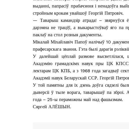
выданні, папрасіў прабачэння і ненадоўга выйш
стройным крокам увайшоў Георгій Пятровіч.
— Таварыш камандзір атрада! – звярнуўся 
дарэмна не траціў, а выкарыстоўваў яго па п
ПОДПИСА
паклаў на стол розныя дакументы.
Мікалай Міхайлавіч Папоў налічыў 10 дакумен
прафесарскага звання. Гэта былі дарагія рэлік
У далейшай цёплай размове высветлілася, ш
Акадэмію грамадскімх навук пры ЦК КПСС, 
лектарам ЦК КПБ, а з 1968 года загадваў сект
Акадэміі навук Беларускай ССР. Георгій Пятро
У той памятны для іх дзень доўга сядзелі бы
дыверсіі ў тыле ворага, таварышаў па зброі. 
года – 25-ы пераможны май над фашызмам.
Сяргей АЛЁШЫН.