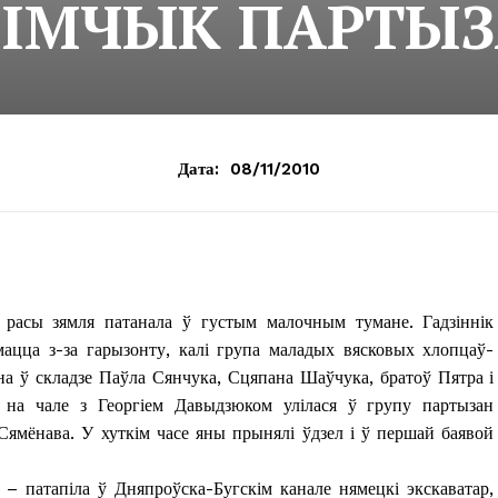
ІМЧЫК ПАРТЫ
Дата:
08/11/2010
 расы зямля патанала ў густым малочным тумане. Гадзіннік
мацца з-за гарызонту, калі група маладых вясковых хлопцаў-
на ў складзе Паўла Сянчука, Сцяпана Шаўчука, братоў Пятра і
 на чале з Георгіем Давыдзюком улілася ў групу партызан
Сямёнава. У хуткім часе яны прынялі ўдзел і ў першай баявой
– патапіла ў Дняпроўска-Бугскім канале нямецкі экскаватар,