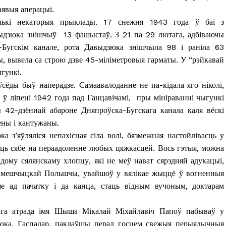
аявыя аперацыі.
лькі некаторыя прыклады. 17 снежня 1943 года ў баі з
авыдзюка знішчыў 13 фашыстаў. З 21 па 29 лютага, адбіваючы
-Бугскім канале, рота Давыдзюка знішчыла 98 і раніла 63
ы, вывела са строю дзве 45-міліметровыя гарматы. У “рэйкавай
гункі.
сёды быў наперадзе. Самаавалоданне не па-кідала яго ніколі,
к ў ліпені 1942 года пад Ганцавічамі, пры мініраванні чыгункі
 42-дзённай абароне Дняпроўска-Бугскага канала каля вёскі
ены і кантужаны.
а з’яўляліся непахісная сіла волі, бязмежная настойлівасць у
аць сябе на пераадоленне любых цяжкасцей. Вось гэтыя, можна
адому сялянскаму хлопцу, які не меў нават сярэдняй адукацыі,
та
амешчыцкай Польшчы, увайшоў у вялікае жыццё ў вогненныя
і Веснік"
 ад пачатку і да канца, стаць відным вучоным, доктарам
Редакция "ДВ"
ага атрада імя Шыша Мікалай Міхайлавіч Папоў пабываў у
Наша гісторыя
зюка. Гаспадар, паклаўшы перад госцем свежыя перыядычныя