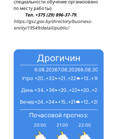
специальности обучение организовано
по месту работы).
Тел. +375 (29) 896-37-79.
https://gsz.gov.by/directory/business-
entity/19549/detail/public/
Дрогичин
6.08.2026
7.08.2026
8.08.2026
Утро
+20..+32
+21..+22
+13..+18
День
+34..+36
+20..+22
+20..+21
Вечер
+24..+34
+15..+21
+12..+20
Почасовой прогноз:
20:00
21:00
22:00
23:00