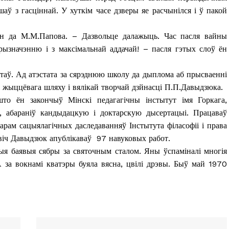
Контакты
аў з гасціннай. У хуткім часе дзверы яе расчынілся і ў пакой
Правила использования материалов
Электронные обращения
ён да М.М.Папова. – Дазвольце далажыць. Час пасля вайны
рызначэнню і з максімальнай аддачай! – пасля гэтых слоў ён
ТЬСЯ
таў. Ад атэстата за сярэднюю школу да дыплома аб прысваенні
віі жыццёвага шляху і вялікай творчай дзйнасці П.П.Давыдзюка.
то ён закончыў Мінскі педагагічны інстытут імя Горкага,
абараніў кандыдацкую і доктарскую дысертацыі. Працаваў
арам сацыялагічных даследаванняў Інстытута філасофіі і права
віч Давыдзюк апублікаваў 97 навуковых работ.
лыя баявыя сябры за святочным сталом. Яны ўспаміналі многія
А за вокнамі кватэры буяла вясна, цвілі дрэвы. Быў май 1970