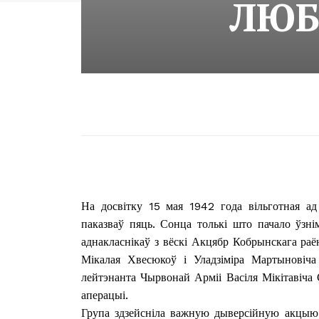
ЛЮБ
На досвітку 15 мая 1942 года вільготная ад
паказваў пяць. Сонца толькі што пачало ўзні
аднакласнікаў з вёскі Акцябр Кобрынскага раё
Мікалая Хвесюкоў і Уладзіміра Мартыновіча
лейтэнанта Чырвонай Арміі Васіля Мікітавіча 
аперацыі.
Група здзейсніла важную дыверсійную акцыю 