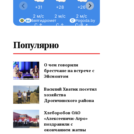
+31
+28
+26
+25
2 м/с
2 м/с
2 м/с
2 м/с
2
Белгидромет
Pogoda.by
С ↑
С ↑
С-В ↗
С-В ↗
Популярно
О чем говорили
брестчане на встрече с
Эйсмонтом
Василий Хватик посетил
хозяйства
Дрогичинского района
Хлеборобов ОАО
«Алексеевичи-Агро»
поздравили с
окончанием жатвы