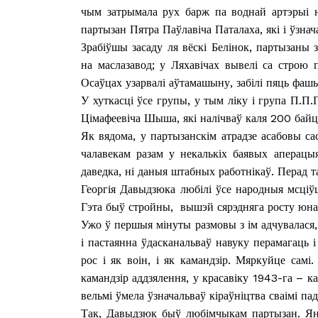
чым затрымала рух барж па воднай артэрыі н
партызан Пятра Паўлавіча Паталаха, які і ўзна
Зрабіўшы засаду ля вёскі Белінок, партызаны з
на маслазавод; у Ляхавічах вывелі са строю 
Осаўцах узарвалі аўтамашыну, забілі пяць фашыс
У хуткасці ўсе групы, у тым ліку і група П.П.П
Цімафеевіча Шыша, які налічваў каля 200 байцо
Як вядома, у партызанскім атрадзе асабовы сас
чалавекам разам у некалькіх баявых аперацыя
даведка, ні даныя штабных работнікаў. Перад та
Георгія Давыдзюка любілі ўсе народныя мсціў
Гэта быў стройны, вышэй сярэдняга росту юнак
Ужо ў першыя мінуты размовы з ім адчувалася,
і пастаянна ўдасканальваў навуку перамагаць 
рос і як воін, і як камандзір. Мяркуйце сам
камандзір аддзялення, у красавіку 1943-га – 
вельмі ўмела ўзначальваў кіраўніцтва сваімі па
Так, Давыдзюк быў любімчыкам партызан. Яны