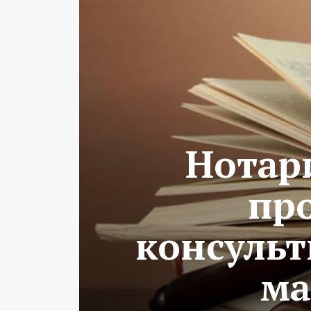
Нотар
пр
консуль
ма