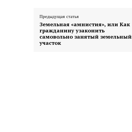
Предыдущая статья
Земельная «амнистия», или Как
гражданину узаконить
самовольно занятый земельный
участок
Газе
"Драгічынск