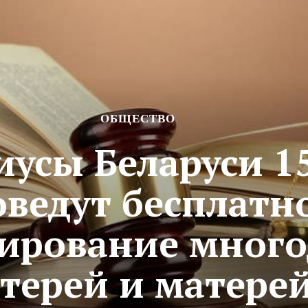
ОБЩЕСТВО
иусы Беларуси 1
оведут бесплатн
тирование мног
терей и матерей