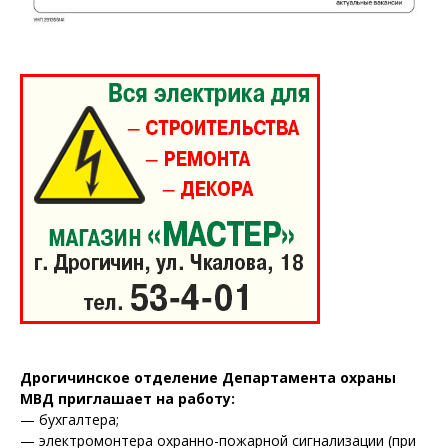
Газета
"Драгічынскі Веснік"
ПОДПИСАТЬСЯ
Дрогичинское отделение Департамента охраны
МВД приглашает на работу:
— бухгалтера;
— электромонтера охранно-пожарной сигнализации (при