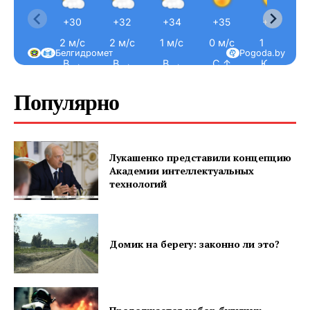
+30
+32
+34
+35
+36
2 м/с
2 м/с
1 м/с
0 м/с
1 м/с
Белгидромет
Pogoda.by
В →
В →
В →
С ↑
Ю ↓
Популярно
Лукашенко представили концепцию
Академии интеллектуальных
технологий
Домик на берегу: законно ли это?