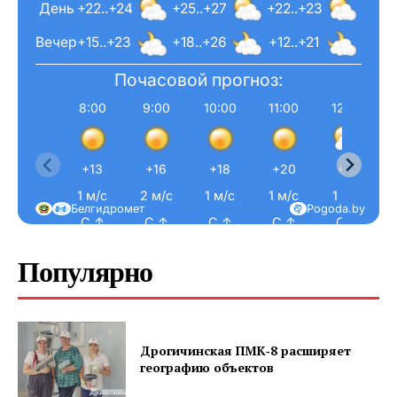
День
+22..+24
+25..+27
+22..+23
Вечер
+15..+23
+18..+26
+12..+21
Почасовой прогноз:
8:00
9:00
10:00
11:00
12:00
+13
+16
+18
+20
+21
1 м/с
2 м/с
1 м/с
1 м/с
1 м/с
Белгидромет
Pogoda.by
С ↑
С ↑
С ↑
С ↑
С ↑
Популярно
Дрогичинская ПМК‑8 расширяет
географию объектов