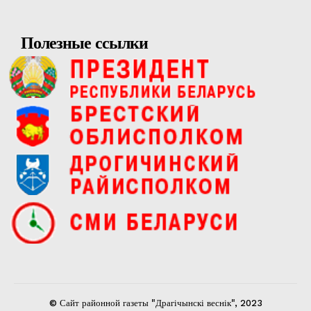
Полезные ссылки
© Сайт районной газеты "Драгічынскі веснік", 2023