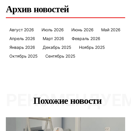
Архив новостей
Редакция "ДВ"
Август 2026
Июль 2026
Июнь 2026
Май 2026
Апрель 2026
Март 2026
Февраль 2026
Наша гісторыя
Январь 2026
Декабрь 2025
Ноябрь 2025
Контакты
Октябрь 2025
Сентябрь 2025
Правила использования материалов
Электронные обращения
РЕКОМЕНДУЕ
Похожие новости