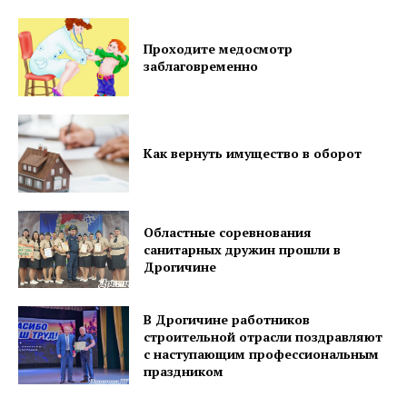
Проходите медосмотр
заблаговременно
Как вернуть имущество в оборот
Газета
Областные соревнования
"Драгічынскі Веснік"
санитарных дружин прошли в
Дрогичине
В Дрогичине работников
строительной отрасли поздравляют
с наступающим профессиональным
праздником
ПОДПИСАТЬСЯ